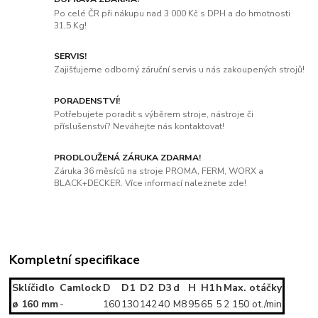
Po celé ČR při nákupu nad 3 000 Kč s DPH a do hmotnosti
31,5 Kg!
SERVIS!
Zajišťujeme odborný záruční servis u nás zakoupených strojů!
PORADENSTVÍ!
Potřebujete poradit s výběrem stroje, nástroje či
příslušenství? Neváhejte nás kontaktovat!
PRODLOUŽENÁ ZÁRUKA ZDARMA!
Záruka 36 měsíců na stroje PROMA, FERM, WORX a
BLACK+DECKER. Více informací naleznete zde!
Kompletní specifikace
Sklíčidlo
Camlock
D
D1
D2
D3
d
H
H1
h
Max. otáčky
ø 160 mm
-
160
130
142
40
M8
95
65
5
2 150 ot./min