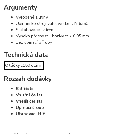
Argumenty
Vyrobené z litiny
Upínání ke stroji válcové dle DIN 6350
S utahovacím klíčem
Vysoká přesnost - házivost < 0,05 mm
Bez upínací příruby
Technická data
Otáčky
2150 ot/min
Rozsah dodávky
Sklíčidlo
Vnitřní čelisti
Vnější čelisti
Upínací šroub
Utahovací klíč