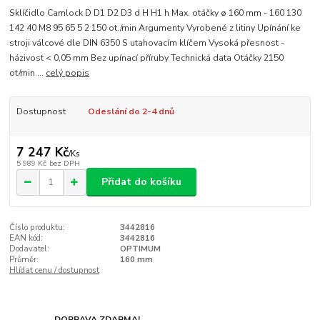
Sklíčidlo Camlock D D1 D2 D3 d H H1 h Max. otáčky ø 160 mm - 160 130
142 40 M8 95 65 5 2 150 ot./min Argumenty Vyrobené z litiny Upínání ke
stroji válcové dle DIN 6350 S utahovacím klíčem Vysoká přesnost -
házivost < 0,05 mm Bez upínací příruby Technická data Otáčky 2150
ot/min ...
celý popis
Dostupnost
Odeslání do 2-4 dnů
7 247 Kč
/
Ks
5 989 Kč
bez DPH
Přidat do košíku
Číslo produktu:
3442816
EAN kód:
3442816
Dodavatel:
OPTIMUM
Průměr:
160 mm
Hlídat cenu / dostupnost
DOPRAVA ZDARMA!