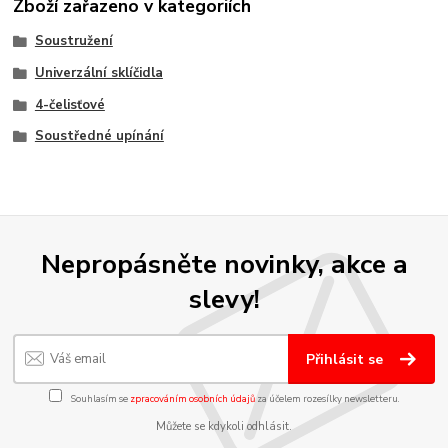
Zboží zařazeno v kategoriích
Soustružení
Univerzální sklíčidla
4-čelisťové
Soustředné upínání
Nepropásněte novinky, akce a
slevy!
Přihlásit se
Souhlasím se
zpracováním osobních údajů
za účelem rozesílky newsletteru.
Můžete se kdykoli odhlásit.