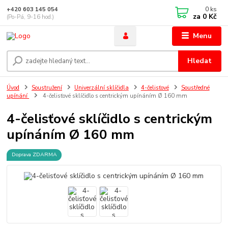
0
ks
+420 603 145 054
za
0 Kč
(Po-Pá, 9-16 hod.)
Menu
Hledat
Úvod
Soustružení
Univerzální sklíčidla
4-čelisťové
Soustředné
upínání
4-čelisťové sklíčidlo s centrickým upínáním Ø 160 mm
4-čelisťové sklíčidlo s centrickým
upínáním Ø 160 mm
Doprava ZDARMA