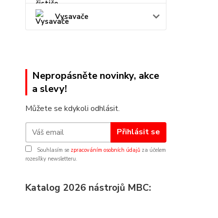
Vysavače
Nepropásněte novinky, akce
a slevy!
Můžete se kdykoli odhlásit.
Přihlásit se
Souhlasím se
zpracováním osobních údajů
za účelem
rozesílky newsletteru.
Katalog 2026 nástrojů MBC: