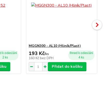
MGGN300 - AL10 (Hliník/Plast)
Šr
193 Kč
49
d k odeslání
Ihned k odeslání
/
ks
2 ks
4 ks
160 Kč
bez DPH
40
šíku
Přidat do košíku