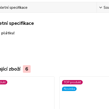
etní specifikace
Sou
tní specifikace
 plátku!
jící zboží
6
dukt
TOP produkt
Novinka