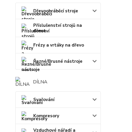
Dřevoobráběcí stroje
Příslušenství strojů na
dřevo
Frézy a vrtáky na dřevo
Řezné/Brusné nástroje
DÍLNA
Svařování
Kompresory
Vzduchové nářadí a