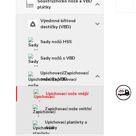
Soustružnické nože a VBD
plátky
Výměnné břitové
destičky (VBD)
Sady nožů HSS
Sady nožů s VBD
Upichovací/Zapichovací
nože na VBD
Upichovací nože vnější
Zapichovací nože vnitřní
Upichovací planžety a
držáky