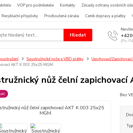
bitele
VOP pro podnikatele
Kontakty
Zásady ochrany osobních úda
Recyklační příspěvky
Prodloužená záruka
Ceník dopravy a platby
Nevíte
Hledat
+420
(Po-Pá
oustružení
Soustružnické nože a VBD plátky
Upichovací/Zapichovac
chovací AKT K 003 25x25 MGM.
tružnický nůž čelní zapichovac
ukt
Bez VB
Dos
Ty