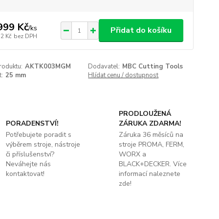
999 Kč
/
ks
Přidat do košíku
52 Kč
bez DPH
roduktu:
AKTK003MGM
Dodavatel:
MBC Cutting Tools
t:
25 mm
Hlídat cenu / dostupnost
PRODLOUŽENÁ
PORADENSTVÍ!
ZÁRUKA ZDARMA!
Potřebujete poradit s
Záruka 36 měsíců na
výběrem stroje, nástroje
stroje PROMA, FERM,
či příslušenství?
WORX a
Neváhejte nás
BLACK+DECKER. Více
kontaktovat!
informací naleznete
zde!