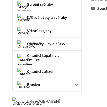
Strojní svěráky
Soust
Křížové stoly a svěráky
Vrtací stojany
Ohýbačky, lisy a nůžky
Chladící kapaliny a
Emulze
Chladící zařízení
Brusivo
DŘEVOOBRÁBĚNÍ