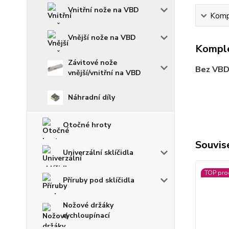
Vnitřní nože na VBD
Kompl
Vnější nože na VBD
Komple
Závitové nože
Bez VBD
vnější/vnitřní na VBD
Náhradní díly
Otočné hroty
Souvise
Univerzální sklíčidla
TOP pro
Příruby pod sklíčidla
Nožové držáky
rychloupínací