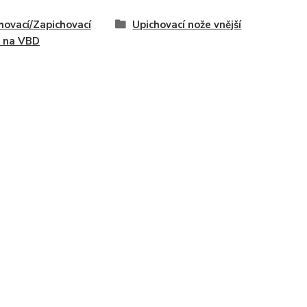
hovací/Zapichovací
Upichovací nože vnější
 na VBD