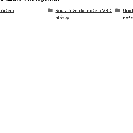
ružení
Soustružnické nože a VBD
Upic
plátky
nože