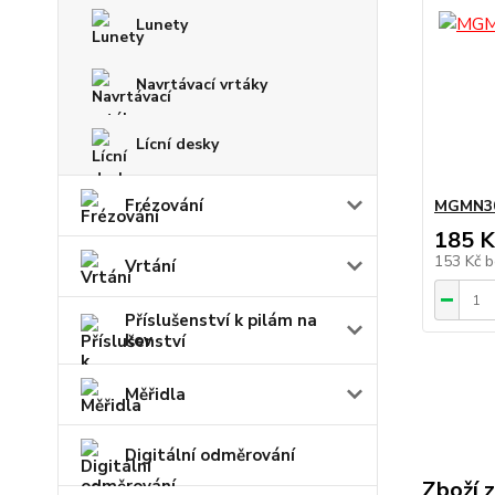
Lunety
Navrtávací vrtáky
Lícní desky
Frézování
MGMN30
185 K
153 Kč
b
Vrtání
Příslušenství k pilám na
kov
Měřidla
Digitální odměrování
Zboží 