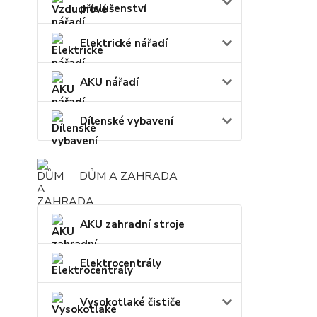
příslušenství
Elektrické nářadí
AKU nářadí
Dílenské vybavení
DŮM A ZAHRADA
AKU zahradní stroje
Elektrocentrály
Vysokotlaké čističe