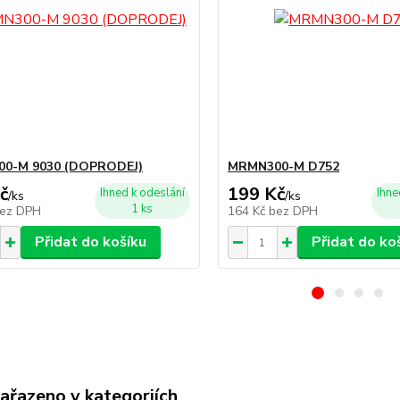
0-M 9030 (DOPRODEJ)
MRMN300-M D752
č
199 Kč
Ihned k odeslání
Ihne
/
ks
/
ks
1 ks
ez DPH
164 Kč
bez DPH
Přidat do košíku
Přidat do ko
zařazeno v kategoriích