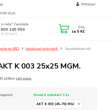
jů
Přihlášení
Vrátit zboží
 si rady? Zavolejte.
0
ks
 603 145 054
za
0 Kč
, 9-16 hod.)
í nože na VBD
Upichovací nože vnější
Soustružnický nůž
í AKT K 003 25x25 MGM.
D plátku!
celý popis
tupnost
Ihned k odeslání 1 ks
p