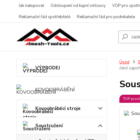
Jak nakupovat
Odstoupení od kupní smlouvy
VOP pro spotře
Reklamační řád spotřebitelé
Reklamační řád pro podnikatele
Úvod
S
VÝPRODEJ
čelní zapi
Sous
KOVOOBRÁBĚNÍ
TOP prod
Kovoobráběcí stroje
Soustružení