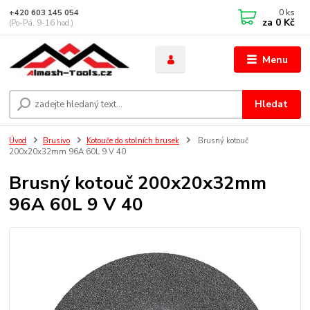
0
ks
+420 603 145 054
za
0 Kč
(Po-Pá, 9-16 hod.)
Menu
Hledat
Úvod
Brusivo
Kotouče do stolních brusek
Brusný kotouč
200x20x32mm 96A 60L 9 V 40
Brusný kotouč 200x20x32mm
96A 60L 9 V 40