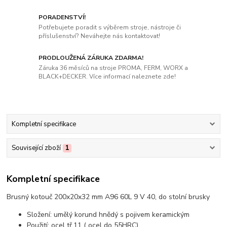
PORADENSTVÍ!
Potřebujete poradit s výběrem stroje, nástroje či
příslušenství? Neváhejte nás kontaktovat!
PRODLOUŽENÁ ZÁRUKA ZDARMA!
Záruka 36 měsíců na stroje PROMA, FERM, WORX a
BLACK+DECKER. Více informací naleznete zde!
Kompletní specifikace
Související zboží
1
Kompletní specifikace
Brusný kotouč 200x20x32 mm A96 60L 9 V 40, do stolní brusky
Složení: umělý korund hnědý s pojivem keramickým
Použití: ocel tř.11 ( ocel do 55HRC)