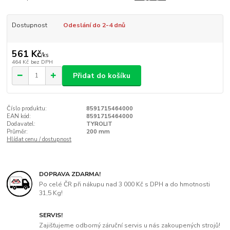
Dostupnost
Odeslání do 2-4 dnů
561 Kč
/
ks
464 Kč
bez DPH
Přidat do košíku
Číslo produktu:
8591715464000
EAN kód:
8591715464000
Dodavatel:
TYROLIT
Průměr:
200 mm
Hlídat cenu / dostupnost
DOPRAVA ZDARMA!
Po celé ČR při nákupu nad 3 000 Kč s DPH a do hmotnosti
31,5 Kg!
SERVIS!
Zajišťujeme odborný záruční servis u nás zakoupených strojů!