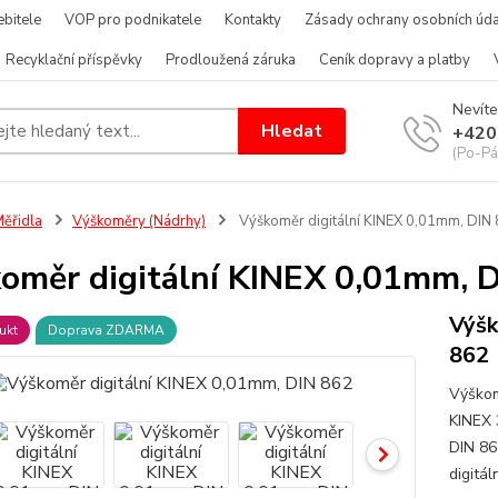
bitele
VOP pro podnikatele
Kontakty
Zásady ochrany osobních úda
Recyklační příspěvky
Prodloužená záruka
Ceník dopravy a platby
Nevíte
Hledat
+420
(Po-Pá
ěřidla
Výškoměry (Nádrhy)
Výškoměr digitální KINEX 0,01mm, DIN
oměr digitální KINEX 0,01mm, 
Výšk
ukt
Doprava ZDARMA
862
Výškom
KINEX 
DIN 86
digitá