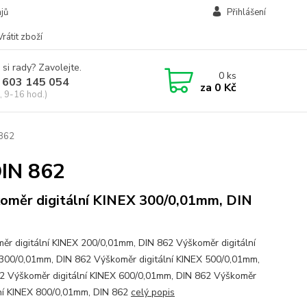
jů
Přihlášení
Vrátit zboží
 si rady? Zavolejte.
0
ks
 603 145 054
za
0 Kč
, 9-16 hod.)
 862
DIN 862
oměr digitální KINEX 300/0,01mm, DIN
ěr digitální KINEX 200/0,01mm, DIN 862 Výškoměr digitální
300/0,01mm, DIN 862 Výškoměr digitální KINEX 500/0,01mm,
2 Výškoměr digitální KINEX 600/0,01mm, DIN 862 Výškoměr
lní KINEX 800/0,01mm, DIN 862
celý popis