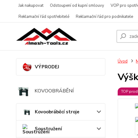
Jak nakupovat
Odstoupení od kupní smlouvy
VOP pro spotře
Reklamační řád spotřebitelé
Reklamační řád pro podnikatele
Úvod
M
VÝPRODEJ
Výšk
KOVOOBRÁBĚNÍ
TOP prod
Kovoobráběcí stroje
Soustružení