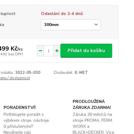
tupnost
Odeslání do 2-4 dnů
ka
499 Kč
/
ks
Přidat do košíku
24 Kč
bez DPH
roduktu:
3022-05-030
Dodavatel:
K-MET
cenu / dostupnost
PRODLOUŽENÁ
PORADENSTVÍ!
ZÁRUKA ZDARMA!
Potřebujete poradit s
Záruka 36 měsíců na
výběrem stroje, nástroje
stroje PROMA, FERM,
či příslušenství?
WORX a
Neváhejte nás
BLACK+DECKER. Více