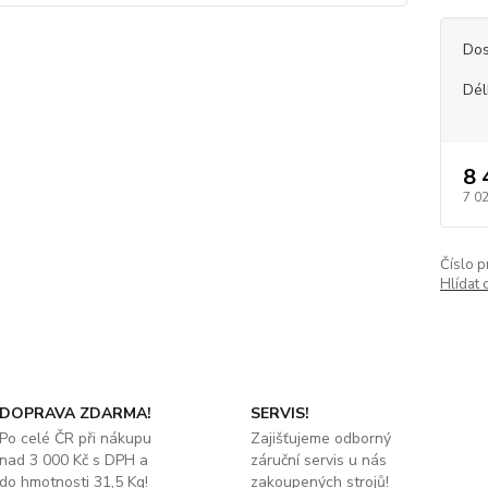
Dos
Dél
8 
7 0
Číslo p
Hlídat 
DOPRAVA ZDARMA!
SERVIS!
Po celé ČR při nákupu
Zajišťujeme odborný
nad 3 000 Kč s DPH a
záruční servis u nás
do hmotnosti 31,5 Kg!
zakoupených strojů!