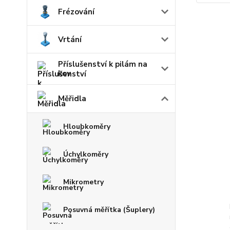
Frézování
Vrtání
Příslušenství k pilám na
kov
Měřidla
Hloubkoměry
Úchylkoměry
Mikrometry
Posuvná měřítka (Šuplery)