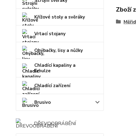
Strojní svěráky
Zboží 
Křížové stoly a svěráky
Měřid
Vrtací stojany
Ohýbačky, lisy a nůžky
Chladící kapaliny a
Emulze
Chladící zařízení
Brusivo
DŘEVOOBRÁBĚNÍ