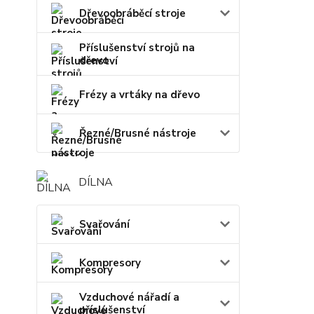
Dřevoobráběcí stroje
Příslušenství strojů na
dřevo
Frézy a vrtáky na dřevo
Řezné/Brusné nástroje
DÍLNA
Svařování
Kompresory
Vzduchové nářadí a
příslušenství