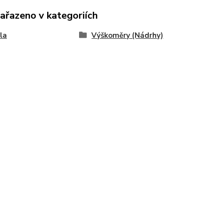
zařazeno v kategoriích
la
Výškoměry (Nádrhy)