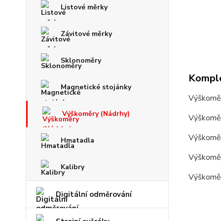
Listové měrky
Závitové měrky
Sklonoměry
Komple
Magnetické stojánky
Výškoměr
Výškoměry (Nádrhy)
Výškoměr
Výškoměr
Hmatadla
Výškoměr
Kalibry
Výškoměr
Digitální odměrování