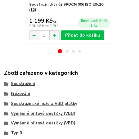
Soustružnický nůž SRDCN 006 ISO 20x20
Soustružnic
(12)
(12)
1 199 Kč
1 299 Kč
Ihned k odeslání
/
Ks
1 Ks
991 Kč
bez DPH
1 074 Kč
bez
Přidat do košíku
Zboží zařazeno v kategoriích
Soustružení
Frézování
Soustružnické nože a VBD plátky
Výměnné břitové destičky (VBD)
Výměnné břitové destičky (VBD)
Typ R