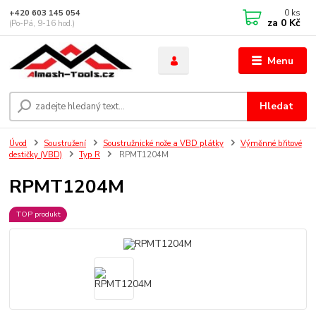
0
ks
+420 603 145 054
za
0 Kč
(Po-Pá, 9-16 hod.)
Menu
Hledat
Úvod
Soustružení
Soustružnické nože a VBD plátky
Výměnné břitové
destičky (VBD)
Typ R
RPMT1204M
RPMT1204M
TOP produkt