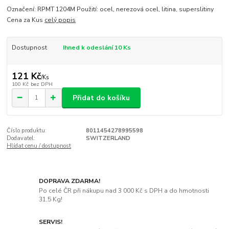
Označení: RPMT 1204M Použití: ocel, nerezová ocel, litina, superslitiny
Cena za Kus
celý popis
Dostupnost
Ihned k odeslání 10 Ks
121 Kč
/
Ks
100 Kč
bez DPH
Přidat do košíku
Číslo produktu:
8011454278995598
Dodavatel:
SWITZERLAND
Hlídat cenu / dostupnost
DOPRAVA ZDARMA!
Po celé ČR při nákupu nad 3 000 Kč s DPH a do hmotnosti
31,5 Kg!
SERVIS!