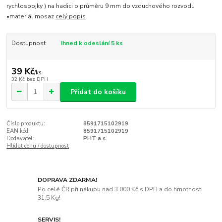
rychlospojky ) na hadici o průměru 9 mm do vzduchového rozvodu
•materiál mosaz
celý popis
Dostupnost
Ihned k odeslání 5 ks
39 Kč
/
ks
32 Kč
bez DPH
Přidat do košíku
Číslo produktu:
8591715102919
EAN kód:
8591715102919
Dodavatel:
PHT a.s.
Hlídat cenu / dostupnost
DOPRAVA ZDARMA!
Po celé ČR při nákupu nad 3 000 Kč s DPH a do hmotnosti
31,5 Kg!
SERVIS!