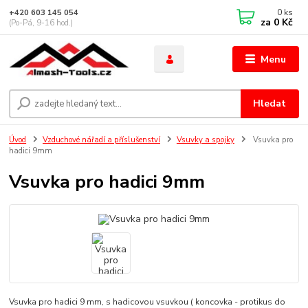
0
ks
+420 603 145 054
za
0 Kč
(Po-Pá, 9-16 hod.)
Menu
Hledat
Úvod
Vzduchové nářadí a příslušenství
Vsuvky a spojky
Vsuvka pro
hadici 9mm
Vsuvka pro hadici 9mm
Vsuvka pro hadici 9 mm, s hadicovou vsuvkou ( koncovka - protikus do