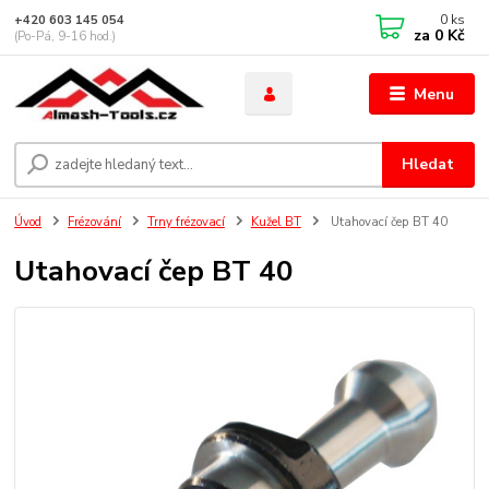
0
ks
+420 603 145 054
za
0 Kč
(Po-Pá, 9-16 hod.)
Menu
Hledat
Úvod
Frézování
Trny frézovací
Kužel BT
Utahovací čep BT 40
Utahovací čep BT 40