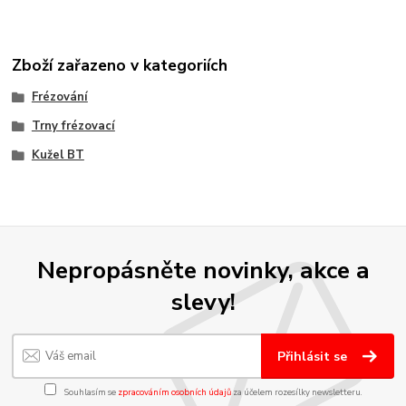
Zboží zařazeno v kategoriích
Frézování
Trny frézovací
Kužel BT
Nepropásněte novinky, akce a
slevy!
Přihlásit se
Souhlasím se
zpracováním osobních údajů
za účelem rozesílky newsletteru.