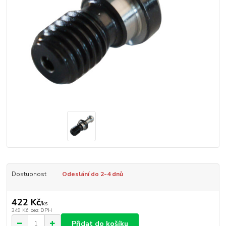
Dostupnost
Odeslání do 2-4 dnů
422 Kč
/
ks
349 Kč
bez DPH
Přidat do košíku