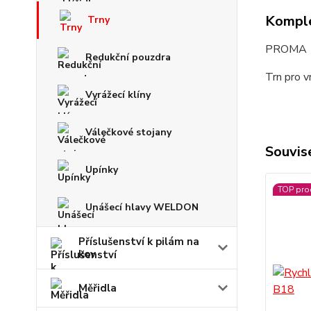
Komple
Trny
PROMA
Redukční pouzdra
Trn pro 
Vyrážecí klíny
Válečkové stojany
Souvise
Upínky
TOP pro
Unášecí hlavy WELDON
Příslušenství k pilám na
kov
Měřidla