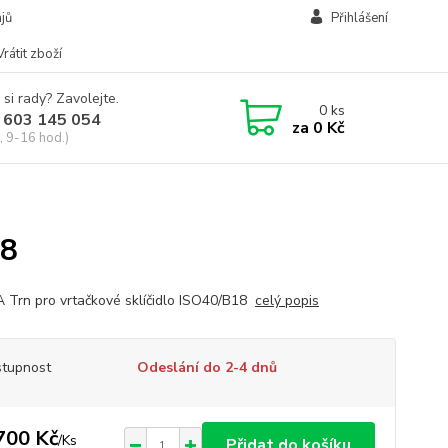
jů
Přihlášení
Vrátit zboží
 si rady? Zavolejte.
0
ks
 603 145 054
za
0 Kč
, 9-16 hod.)
18
Trn pro vrtačkové sklíčidlo ISO40/B18
celý popis
tupnost
Odeslání do 2-4 dnů
700 Kč
/
Ks
Přidat do košíku