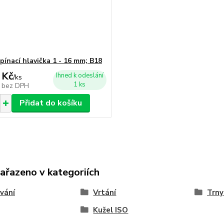
pínací hlavička 1 - 16 mm; B18
 Kč
Ihned k odeslání
/
ks
1 ks
č
bez DPH
Přidat do košíku
zařazeno v kategoriích
vání
Vrtání
Trny
Kužel ISO