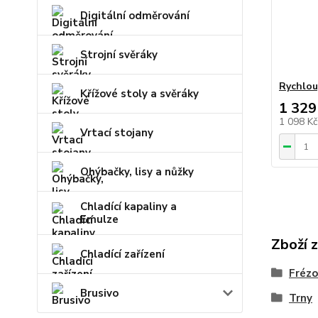
Digitální odměrování
Strojní svěráky
Rychlou
Křížové stoly a svěráky
1 329
1 098 K
Vrtací stojany
Ohýbačky, lisy a nůžky
Chladící kapaliny a
Emulze
Zboží 
Chladící zařízení
Frézo
Brusivo
Trny