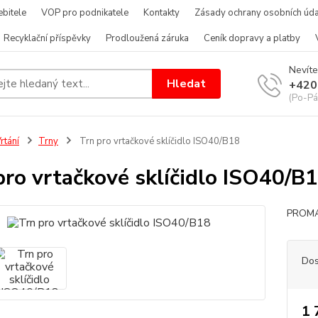
bitele
VOP pro podnikatele
Kontakty
Zásady ochrany osobních úda
Recyklační příspěvky
Prodloužená záruka
Ceník dopravy a platby
Nevíte
Hledat
+420
(Po-Pá
rtání
Trny
Trn pro vrtačkové sklíčidlo ISO40/B18
pro vrtačkové sklíčidlo ISO40/B
PROMA 
Dos
1 