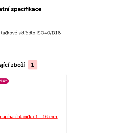
tní specifikace
vrtačkové sklíčidlo ISO40/B18
jící zboží
1
dukt