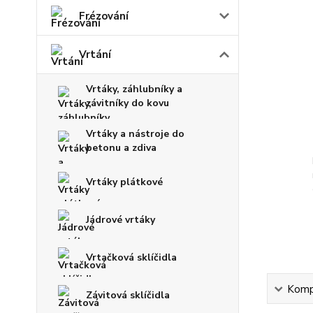
Frézování
Vrtání
Vrtáky, záhlubníky a
závitníky do kovu
Vrtáky a nástroje do
betonu a zdiva
Vrtáky plátkové
Jádrové vrtáky
Vrtačková sklíčidla
Kompl
Závitová sklíčidla