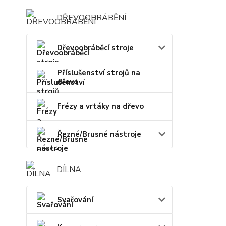
DŘEVOOBRÁBĚNÍ
Dřevoobráběcí stroje
Příslušenství strojů na
dřevo
Frézy a vrtáky na dřevo
Řezné/Brusné nástroje
DÍLNA
Svařování