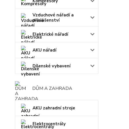
Kompresory
Vzduchové nářadí a
příslušenství
Elektrické nářadí
AKU nářadí
Dílenské vybavení
DŮM A ZAHRADA
AKU zahradní stroje
Elektrocentrály