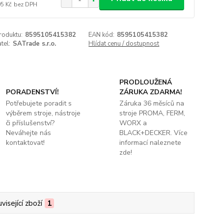
05 Kč
bez DPH
roduktu:
8595105415382
EAN kód:
8595105415382
tel:
SATrade s.r.o.
Hlídat cenu / dostupnost
PRODLOUŽENÁ
PORADENSTVÍ!
ZÁRUKA ZDARMA!
Potřebujete poradit s
Záruka 36 měsíců na
výběrem stroje, nástroje
stroje PROMA, FERM,
či příslušenství?
WORX a
Neváhejte nás
BLACK+DECKER. Více
kontaktovat!
informací naleznete
zde!
visející zboží
1