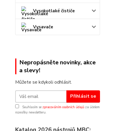
Vysokotlaké čističe
Vysavače
Nepropásněte novinky, akce
a slevy!
Můžete se kdykoli odhlásit.
Přihlásit se
Souhlasím se
zpracováním osobních údajů
za účelem
rozesílky newsletteru.
Katalog 2026 nástrojů MBC: