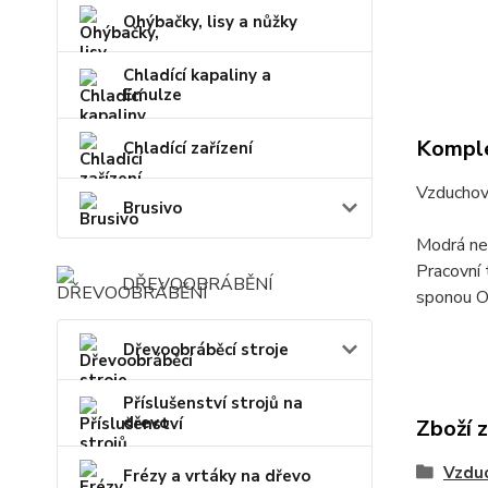
Ohýbačky, lisy a nůžky
Chladící kapaliny a
Emulze
Komple
Chladící zařízení
Vzduchov
Brusivo
Modrá ne
Pracovní
DŘEVOOBRÁBĚNÍ
sponou O
Dřevoobráběcí stroje
Příslušenství strojů na
dřevo
Zboží 
Vzduc
Frézy a vrtáky na dřevo