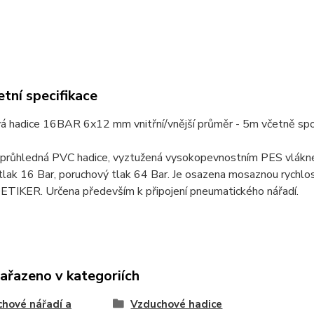
tní specifikace
á hadice 16BAR 6x12 mm vnitřní/vnější průměr - 5m včetně spo
průhledná PVC hadice, vyztužená vysokopevnostním PES vláknem
 tlak 16 Bar, poruchový tlak 64 Bar. Je osazena mosaznou rychl
ETIKER. Určena především k připojení pneumatického nářadí.
zařazeno v kategoriích
hové nářadí a
Vzduchové hadice