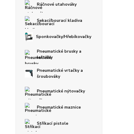
Ráčnové utahováky
Sekací/bourací kladiva
Sponkovačky/Hřebíkovačky
Pneumatické brusky a
leštičky
Pneumatické vrtačky a
šroubováky
Pneumatické nýtovačky
Pneumatické maznice
Stříkací pistole