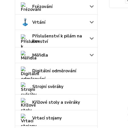
Frézování
Vrtání
Příslušenství k pilám na
kov
Měřidla
Digitální odměrování
Strojní svěráky
Křížové stoly a svěráky
Vrtací stojany