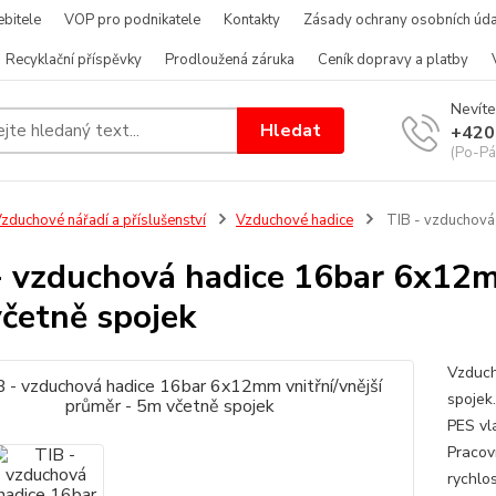
bitele
VOP pro podnikatele
Kontakty
Zásady ochrany osobních úda
Recyklační příspěvky
Prodloužená záruka
Ceník dopravy a platby
Nevíte
Hledat
+420
(Po-Pá
zduchové nářadí a příslušenství
Vzduchové hadice
TIB - vzduchová 
- vzduchová hadice 16bar 6x12mm
četně spojek
Vzduch
spojek
PES vl
Pracov
rychlo