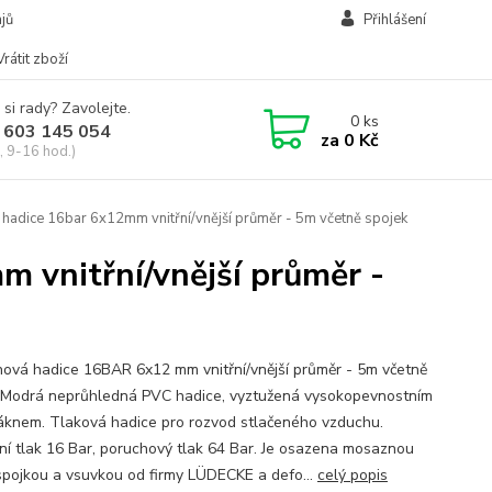
jů
Přihlášení
Vrátit zboží
 si rady? Zavolejte.
0
ks
 603 145 054
za
0 Kč
, 9-16 hod.)
hadice 16bar 6x12mm vnitřní/vnější průměr - 5m včetně spojek
 vnitřní/vnější průměr -
ová hadice 16BAR 6x12 mm vnitřní/vnější průměr - 5m včetně
.Modrá neprůhledná PVC hadice, vyztužená vysokopevnostním
áknem. Tlaková hadice pro rozvod stlačeného vzduchu.
ní tlak 16 Bar, poruchový tlak 64 Bar. Je osazena mosaznou
spojkou a vsuvkou od firmy LÜDECKE a defo...
celý popis