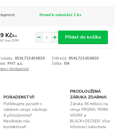
tupnost
Ihned k odeslání 1 ks
9 Kč
/
ks
Přidat do košíku
 Kč
bez DPH
roduktu:
8591715459839
EAN kód:
8591715459839
tel:
PHT a.s.
Délka:
5M
cenu / dostupnost
PRODLOUŽENÁ
PORADENSTVÍ!
ZÁRUKA ZDARMA!
Potřebujete poradit s
Záruka 36 měsíců na
výběrem stroje, nástroje
stroje PROMA, FERM,
či příslušenství?
WORX a
Neváhejte nás
BLACK+DECKER. Více
kontaktovat!
informací naleznete