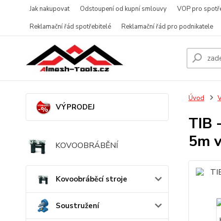
Jak nakupovat
Odstoupení od kupní smlouvy
VOP pro spotře
Reklamační řád spotřebitelé
Reklamační řád pro podnikatele
Úvod
V
VÝPRODEJ
TIB 
5m v
KOVOOBRÁBĚNÍ
Kovoobráběcí stroje
Soustružení