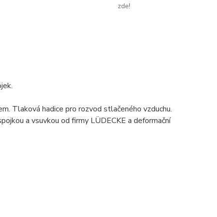
zde!
jek.
. Tlaková hadice pro rozvod stlačeného vzduchu.
ospojkou a vsuvkou od firmy LÜDECKE a deformační