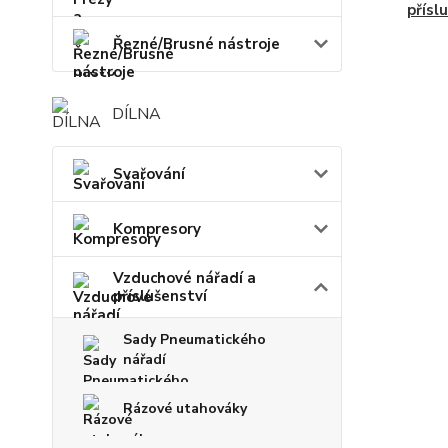
přísl
Řezné/Brusné nástroje
DÍLNA
Svařování
Kompresory
Vzduchové nářadí a
příslušenství
Sady Pneumatického
nářadí
Rázové utahováky