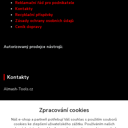
Reklamační řád pro podnikatele
Kontakty
Recyklační příspěvky
Zásady ochrany osobních údajů
Ceník dopravy
Autorizovaný prodejce nástrojů:
Kontakty
Almash-Tools.cz
Aleš Kolář
+420 603 145 054
Zpracování cookies
(Po-Pá, 9-16 hod.)
Náš e-shop a partneři potřebují Váš souhlas s použitím souborů
cookies ke zlepšení uživatelského zážitku. Používáním našich
info@almash-tools.cz