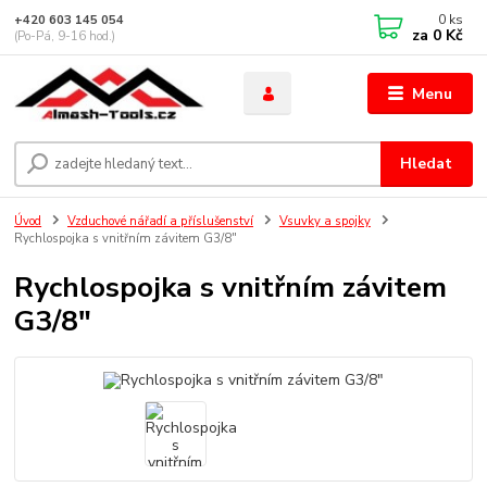
0
ks
+420 603 145 054
za
0 Kč
(Po-Pá, 9-16 hod.)
Menu
Hledat
Úvod
Vzduchové nářadí a příslušenství
Vsuvky a spojky
Rychlospojka s vnitřním závitem G3/8"
Rychlospojka s vnitřním závitem
G3/8"