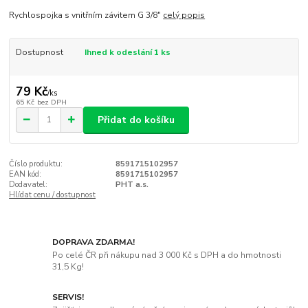
Rychlospojka s vnitřním závitem G 3/8"
celý popis
Dostupnost
Ihned k odeslání 1 ks
79 Kč
/
ks
65 Kč
bez DPH
Přidat do košíku
Číslo produktu:
8591715102957
EAN kód:
8591715102957
Dodavatel:
PHT a.s.
Hlídat cenu / dostupnost
DOPRAVA ZDARMA!
Po celé ČR při nákupu nad 3 000 Kč s DPH a do hmotnosti
31,5 Kg!
SERVIS!