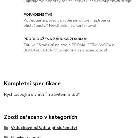
Zajišťujeme odborný záruční servis u nás zakoupených strojů!
PORADENSTVÍ!
Potřebujete poradit s výběrem stroje, nástroje či
příslušenství? Neváhejte nás kontaktovat!
PRODLOUŽENÁ ZÁRUKA ZDARMA!
Záruka 36 měsíců na stroje PROMA, FERM, WORX a
BLACK+DECKER. Více informací naleznete zde!
Kompletní specifikace
Rychlospojka s vnitřním závitem G 3/8"
Zboží zařazeno v kategoriích
Vzduchové nářadí a příslušenství
Vsuvky a spojky