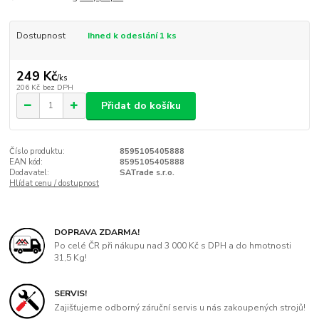
Dostupnost
Ihned k odeslání 1 ks
249 Kč
/
ks
206 Kč
bez DPH
Přidat do košíku
Číslo produktu:
8595105405888
EAN kód:
8595105405888
Dodavatel:
SATrade s.r.o.
Hlídat cenu / dostupnost
DOPRAVA ZDARMA!
Po celé ČR při nákupu nad 3 000 Kč s DPH a do hmotnosti
31,5 Kg!
SERVIS!
Zajišťujeme odborný záruční servis u nás zakoupených strojů!