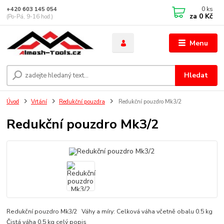
0
ks
+420 603 145 054
za
0 Kč
(Po-Pá, 9-16 hod.)
Menu
Hledat
Úvod
Vrtání
Redukční pouzdra
Redukční pouzdro Mk3/2
Redukční pouzdro Mk3/2
Redukční pouzdro Mk3/2 Váhy a míry: Celková váha včetně obalu 0.5 kg
Čistá váha 0.5 kg
celý popis