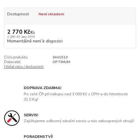
Dostupnost
Není skladem
2 770 Kč
/
Ks
2 289 Kč
bez DPH
Momentálně není k dispozici
Číslo produktu:
3441513
Dodavatel:
OPTIMUM
Hlídat cenu / dostupnost
DOPRAVA ZDARMA!
Po celé ČR při nákupu nad 3 000 Kč s DPH a do hmotnosti
31,5 Kg!
SERVIS!
Zajišťujeme odborný záruční servis u nás zakoupených strojů!
PORADENSTVÍ!