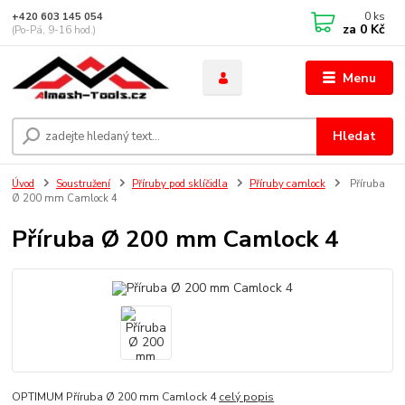
0
ks
+420 603 145 054
za
0 Kč
(Po-Pá, 9-16 hod.)
Menu
Hledat
Úvod
Soustružení
Příruby pod sklíčidla
Příruby camlock
Příruba
Ø 200 mm Camlock 4
Příruba Ø 200 mm Camlock 4
OPTIMUM Příruba Ø 200 mm Camlock 4
celý popis