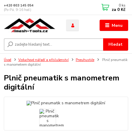
0
ks
+420 603 145 054
za
0 Kč
(Po-Pá, 9-16 hod.)
Menu
Hledat
Úvod
Vzduchové nářadí a příslušenství
Pneuhustiče
Plnič pneumatik
s manometrem digitální
Plnič pneumatik s manometrem
digitální