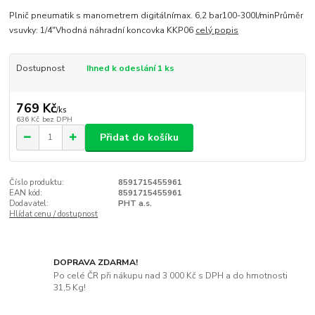
Plnič pneumatik s manometrem digitálnímax. 6,2 bar100-300l/minPrůměr
vsuvky: 1/4"Vhodná náhradní koncovka KKP06
celý popis
Dostupnost
Ihned k odeslání 1 ks
769 Kč
/
ks
636 Kč
bez DPH
Přidat do košíku
Číslo produktu:
8591715455961
EAN kód:
8591715455961
Dodavatel:
PHT a.s.
Hlídat cenu / dostupnost
DOPRAVA ZDARMA!
Po celé ČR při nákupu nad 3 000 Kč s DPH a do hmotnosti
31,5 Kg!