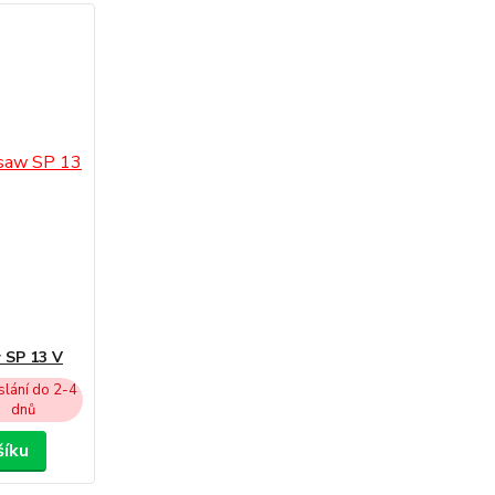
 SP 13 V
lání do 2-4
dnů
šíku