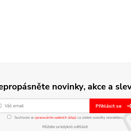
epropásněte novinky, akce a slev
Přihlásit se
Souhlasím se
zpracováním osobních údajů
za účelem rozesílky newsletteru.
Můžete se kdykoli odhlásit.