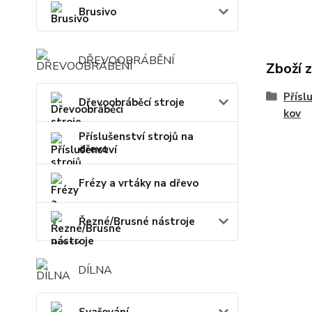
Brusivo
DŘEVOOBRÁBĚNÍ
Zboží 
Přísl
Dřevoobráběcí stroje
kov
Příslušenství strojů na
dřevo
Frézy a vrtáky na dřevo
Řezné/Brusné nástroje
DÍLNA
Svařování