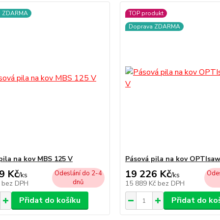
a ZDARMA
TOP produkt
Doprava ZDARMA
pila na kov MBS 125 V
Pásová pila na kov OPTIsaw
9 Kč
19 226 Kč
Odeslání do 2-4
Odes
/
ks
/
ks
dnů
č
bez DPH
15 889 Kč
bez DPH
Přidat do košíku
Přidat do ko