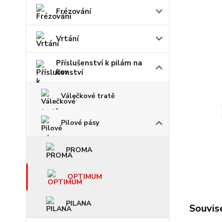
Frézování
Vrtání
Příslušenství k pilám na
kov
Válečkové tratě
Pilové pásy
PROMA
OPTIMUM
PILANA
Souvise