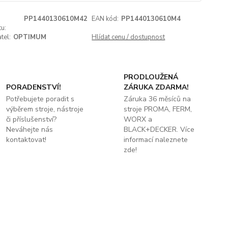
PP1440130610M42
EAN kód:
PP1440130610M4
u:
tel:
OPTIMUM
Hlídat cenu / dostupnost
PRODLOUŽENÁ
PORADENSTVÍ!
ZÁRUKA ZDARMA!
Potřebujete poradit s
Záruka 36 měsíců na
výběrem stroje, nástroje
stroje PROMA, FERM,
či příslušenství?
WORX a
Neváhejte nás
BLACK+DECKER. Více
kontaktovat!
informací naleznete
zde!