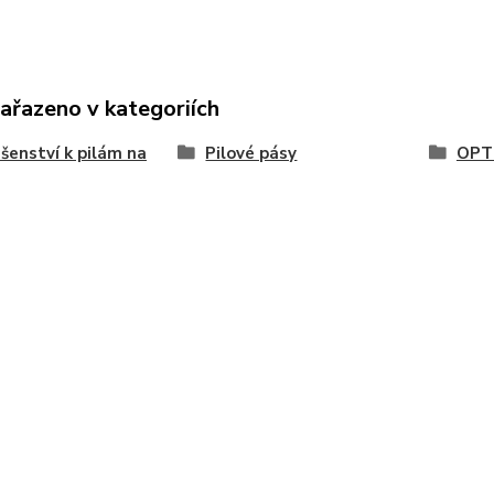
zařazeno v kategoriích
ušenství k pilám na
Pilové pásy
OPT