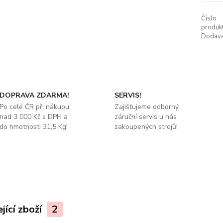
Číslo
produkt
Dodava
DOPRAVA ZDARMA!
SERVIS!
Po celé ČR při nákupu
Zajišťujeme odborný
nad 3 000 Kč s DPH a
záruční servis u nás
do hmotnosti 31,5 Kg!
zakoupených strojů!
jící zboží
2