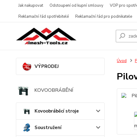
Jak nakupovat
Odstoupení od kupní smlouvy
VOP pro spotře
Reklamační řád spotřebitelé
Reklamační řád pro podnikatele
Úvod
P
VÝPRODEJ
Pilo
KOVOOBRÁBĚNÍ
Kovoobráběcí stroje
Soustružení