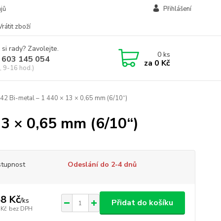
jů
Přihlášení
Vrátit zboží
 si rady? Zavolejte.
0
ks
 603 145 054
za
0 Kč
, 9-16 hod.)
42 Bi-metal – 1 440 × 13 × 0,65 mm (6/10“)
13 × 0,65 mm (6/10“)
tupnost
Odeslání do 2-4 dnů
8 Kč
/
ks
Přidat do košíku
 Kč
bez DPH