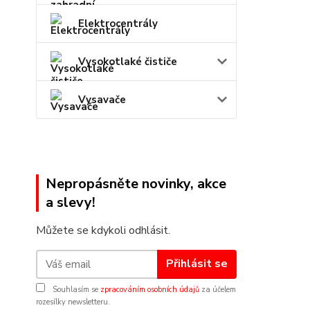
Elektrocentrály
Vysokotlaké čističe
Vysavače
Nepropásněte novinky, akce
a slevy!
Můžete se kdykoli odhlásit.
Přihlásit se
Souhlasím se
zpracováním osobních údajů
za účelem
rozesílky newsletteru.