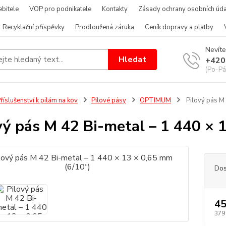
bitele
VOP pro podnikatele
Kontakty
Zásady ochrany osobních úda
Recyklační příspěvky
Prodloužená záruka
Ceník dopravy a platby
Nevíte
Hledat
+420
(Po-Pá
říslušenství k pilám na kov
Pilové pásy
OPTIMUM
Pilový pás M 
vý pás M 42 Bi-metal – 1 440 × 
Dos
45
379