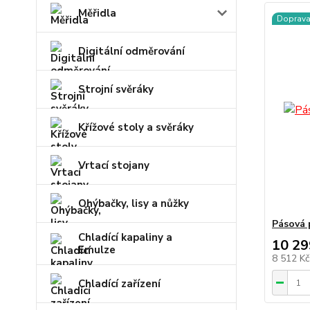
Měřidla
Doprav
Digitální odměrování
Strojní svěráky
Křížové stoly a svěráky
Vrtací stojany
Ohýbačky, lisy a nůžky
Pásová 
Chladící kapaliny a
10 29
Emulze
8 512 K
Chladící zařízení