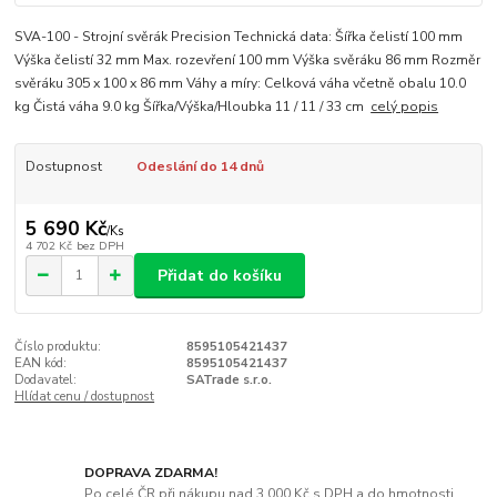
SVA-100 - Strojní svěrák Precision Technická data: Šířka čelistí 100 mm
Výška čelistí 32 mm Max. rozevření 100 mm Výška svěráku 86 mm Rozměr
svěráku 305 x 100 x 86 mm Váhy a míry: Celková váha včetně obalu 10.0
kg Čistá váha 9.0 kg Šířka/Výška/Hloubka 11 / 11 / 33 cm
celý popis
Dostupnost
Odeslání do 14 dnů
5 690 Kč
/
Ks
4 702 Kč
bez DPH
Přidat do košíku
Číslo produktu:
8595105421437
EAN kód:
8595105421437
Dodavatel:
SATrade s.r.o.
Hlídat cenu / dostupnost
DOPRAVA ZDARMA!
Po celé ČR při nákupu nad 3 000 Kč s DPH a do hmotnosti