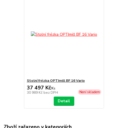
Stolní frézka OPTImill BF 16 Vario
37 497 Kč
/
Ks
Není skladem
30 989 Kč
bez DPH
Detail
Zboží zařazeno v kategoriích