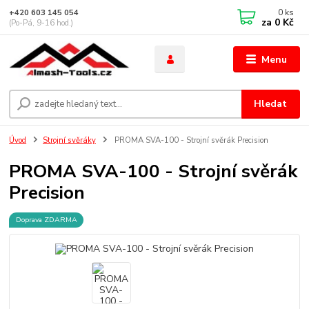
0
ks
+420 603 145 054
za
0 Kč
(Po-Pá, 9-16 hod.)
Menu
Hledat
Úvod
Strojní svěráky
PROMA SVA-100 - Strojní svěrák Precision
PROMA SVA-100 - Strojní svěrák
Precision
Doprava ZDARMA