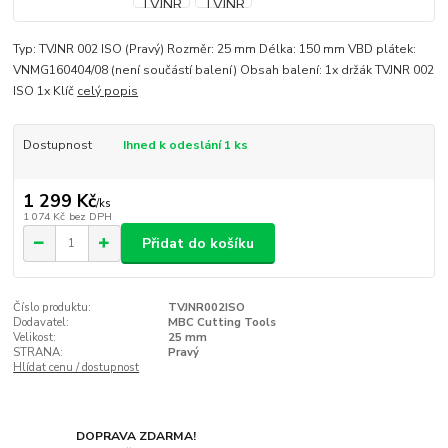
Typ: TVJNR 002 ISO (Pravý) Rozměr: 25 mm Délka: 150 mm VBD plátek:
VNMG160404/08 (není součástí balení) Obsah balení: 1x držák TVJNR 002
ISO 1x Klíč
celý popis
Dostupnost
Ihned k odeslání 1 ks
1 299 Kč
/
ks
1 074 Kč
bez DPH
Přidat do košíku
Číslo produktu:
TVJNR002ISO
Dodavatel:
MBC Cutting Tools
Velikost:
25 mm
STRANA:
Pravý
Hlídat cenu / dostupnost
DOPRAVA ZDARMA!