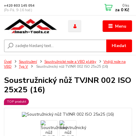
0
ks
+420 603 145 054
za
0 Kč
(Po-Pá, 9-16 hod.)
Menu
Hledat
Úvod
Soustružení
Soustružnické nože a VBD plátky
Vnější nože na
VBD
Typ V
Soustružnický nůž TVJNR 002 ISO 25x25 (16)
Soustružnický nůž TVJNR 002 ISO
25x25 (16)
TOP produkt