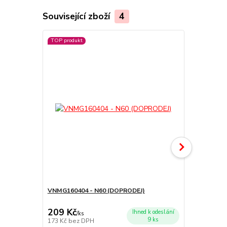
Související zboží
4
TOP produkt
VNMG160404 - N60 (DOPRODEJ)
Upínka pro 
209 Kč
79 Kč
Ihned k odeslání
/
ks
/
ks
9 ks
173 Kč
bez DPH
65 Kč
bez D