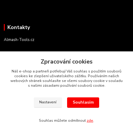
Kontakty
Almash-Tools.cz
Aleš Kolář
+420 603 145 054
Zpracování cookies
(Po-Pá, 9-16 hod.)
Náš e-shop a partneři potřebují Váš souhlas s použitím souborů
cookies ke zlepšení uživatelského zážitku. Používáním našich
info@almash-tools.cz
webových stránek souhlasíte se všemi soubory cookie v souladu
s našimi zásadami používání souborů cookie.
Souhlasím
Nastavení
Autorská práva Almash-Tools.cz
Souhlas můžete odmítnout
zde
.
Vytvořeno na
Eshop-rychle.cz