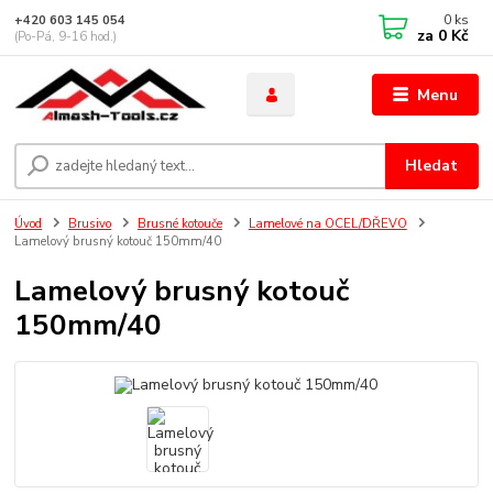
0
ks
+420 603 145 054
za
0 Kč
(Po-Pá, 9-16 hod.)
Menu
Hledat
Úvod
Brusivo
Brusné kotouče
Lamelové na OCEL/DŘEVO
Lamelový brusný kotouč 150mm/40
Lamelový brusný kotouč
150mm/40