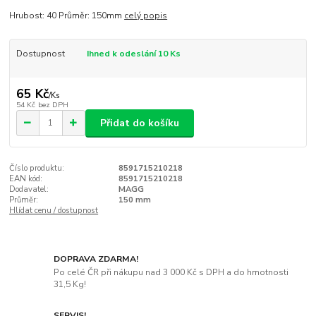
Hrubost: 40 Průměr: 150mm
celý popis
Dostupnost
Ihned k odeslání 10 Ks
65 Kč
/
Ks
54 Kč
bez DPH
Přidat do košíku
Číslo produktu:
8591715210218
EAN kód:
8591715210218
Dodavatel:
MAGG
Průměr:
150 mm
Hlídat cenu / dostupnost
DOPRAVA ZDARMA!
Po celé ČR při nákupu nad 3 000 Kč s DPH a do hmotnosti
31,5 Kg!
SERVIS!