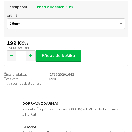
Dostupnost
Ihned k odeslání 1 ks
průměr
199 Kč
/
ks
164 Kč
bez DPH
Přidat do košíku
Číslo produktu:
271020201642
Dodavatel:
PPK
Hlídat cenu / dostupnost
DOPRAVA ZDARMA!
Po celé ČR při nákupu nad 3 000 Kč s DPH a do hmotnosti
31,5 Kg!
SERVIS!