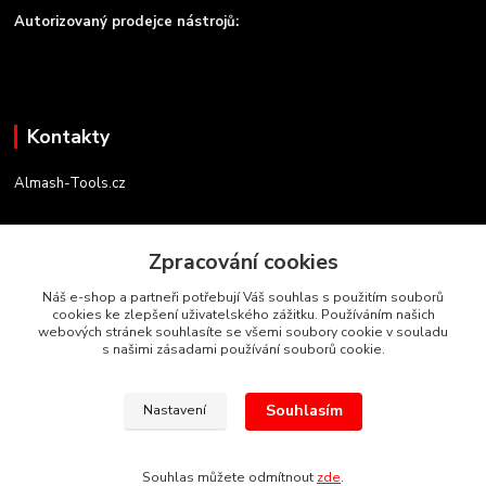
Autorizovaný prodejce nástrojů:
Kontakty
Almash-Tools.cz
Aleš Kolář
+420 603 145 054
Zpracování cookies
(Po-Pá, 9-16 hod.)
Náš e-shop a partneři potřebují Váš souhlas s použitím souborů
cookies ke zlepšení uživatelského zážitku. Používáním našich
info@almash-tools.cz
webových stránek souhlasíte se všemi soubory cookie v souladu
s našimi zásadami používání souborů cookie.
Souhlasím
Nastavení
Autorská práva Almash-Tools.cz
Souhlas můžete odmítnout
zde
.