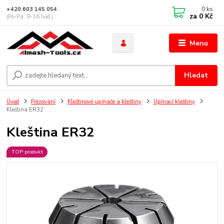
0
ks
+420 603 145 054
za
0 Kč
(Po-Pá, 9-16 hod.)
Menu
Hledat
Úvod
Frézování
Kleštinové upínače a kleštiny
Upínací kleštiny
Kleština ER32
Kleština ER32
TOP produkt