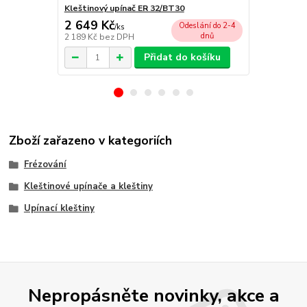
Kleštinový upínač ER 32/BT30
Kleštinový 
2 649 Kč
2 649 Kč
Odeslání do 2-4
/
ks
dnů
2 189 Kč
bez DPH
2 189 Kč
bez
Přidat do košíku
Zboží zařazeno v kategoriích
Frézování
Kleštinové upínače a kleštiny
Upínací kleštiny
Nepropásněte novinky, akce a