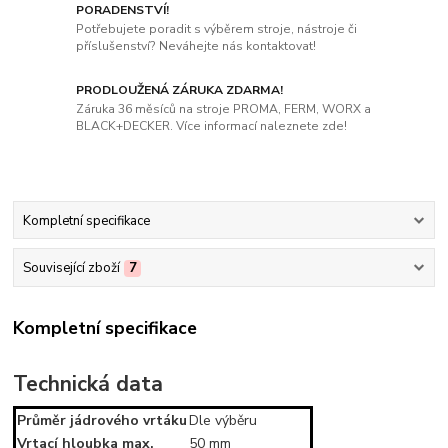
PORADENSTVÍ!
Potřebujete poradit s výběrem stroje, nástroje či
příslušenství? Neváhejte nás kontaktovat!
PRODLOUŽENÁ ZÁRUKA ZDARMA!
Záruka 36 měsíců na stroje PROMA, FERM, WORX a
BLACK+DECKER. Více informací naleznete zde!
Kompletní specifikace
Související zboží
7
Kompletní specifikace
Technická data
Průměr jádrového vrtáku
Dle výběru
Vrtací hloubka max.
50 mm