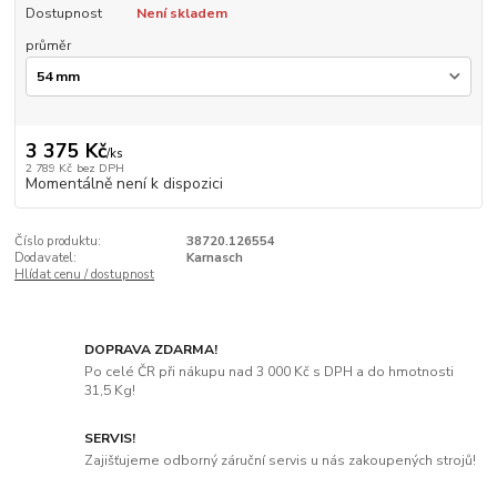
Dostupnost
Není skladem
průměr
3 375 Kč
/
ks
2 789 Kč
bez DPH
Momentálně není k dispozici
Číslo produktu:
38720.126554
Dodavatel:
Karnasch
Hlídat cenu / dostupnost
DOPRAVA ZDARMA!
Po celé ČR při nákupu nad 3 000 Kč s DPH a do hmotnosti
31,5 Kg!
SERVIS!
Zajišťujeme odborný záruční servis u nás zakoupených strojů!