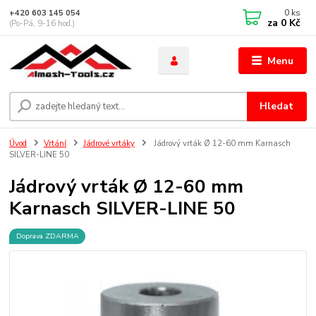
0
ks
+420 603 145 054
za
0 Kč
(Po-Pá, 9-16 hod.)
Menu
Hledat
Úvod
Vrtání
Jádrové vrtáky
Jádrový vrták Ø 12-60 mm Karnasch
SILVER-LINE 50
Jádrový vrták Ø 12-60 mm
Karnasch SILVER-LINE 50
Doprava ZDARMA