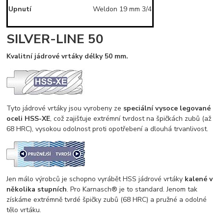
Upnutí
Weldon 19 mm 3/4
SILVER-LINE 50
Kvalitní jádrové vrtáky délky 50 mm.
Tyto jádrové vrtáky jsou vyrobeny ze
speciální vysoce legované
oceli HSS-XE
, což zajišťuje extrémní tvrdost na špičkách zubů (až
68 HRC), vysokou odolnost proti opotřebení a dlouhá trvanlivost.
Jen málo výrobců je schopno vyrábět HSS jádrové vrtáky
kalené v
několika stupních
. Pro Karnasch® je to standard. Jenom tak
získáme extrémně tvrdé špičky zubů (68 HRC) a pružné a odolné
tělo vrtáku.