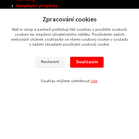
Recyklační příspěvky
Zásady ochrany osobních údajů
Zpracování cookies
Ceník dopravy
Náš e-shop a partneři potřebují Váš souhlas s použitím souborů
cookies ke zlepšení uživatelského zážitku. Používáním našich
webových stránek souhlasíte se všemi soubory cookie v souladu
Autorizovaný prodejce nástrojů:
s našimi zásadami používání souborů cookie.
Souhlasím
Nastavení
Kontakty
Souhlas můžete odmítnout
zde
.
Almash-Tools.cz
Aleš Kolář
+420 603 145 054
(Po-Pá, 9-16 hod.)
info@almash-tools.cz