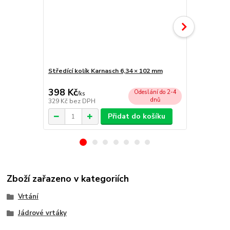
Středící kolík Karnasch 6,34 × 102 mm
Unášecí hla
chlazení)
398 Kč
2 055 Kč
Odeslání do 2-4
/
ks
dnů
329 Kč
bez DPH
1 698 Kč
bez
Přidat do košíku
Zboží zařazeno v kategoriích
Vrtání
Jádrové vrtáky