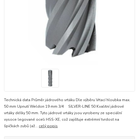
Technická data Průměr jádrového vrtáku Dle výběru Vrtací hloubka max.
50 mm Upnutí Weldon 19 mm 3/4 SILVER-LINE 50 Kvalitní jádrové
vrtáky délky 50 mm. Tyto jádrové vrtáky jsou vyrobeny ze speciální
vysoce legované oceli HSS-XE, což zajišťuje extrémní tvrdost na
špičkách zubů (až...
celý popis