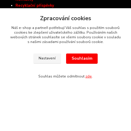
Recyklační příspěvky
Zásady ochrany osobních údajů
Zpracování cookies
Ceník dopravy
Náš e-shop a partneři potřebují Váš souhlas s použitím souborů
cookies ke zlepšení uživatelského zážitku. Používáním našich
webových stránek souhlasíte se všemi soubory cookie v souladu
Autorizovaný prodejce nástrojů:
s našimi zásadami používání souborů cookie.
Souhlasím
Nastavení
Kontakty
Souhlas můžete odmítnout
zde
.
Almash-Tools.cz
Aleš Kolář
+420 603 145 054
(Po-Pá, 9-16 hod.)
info@almash-tools.cz