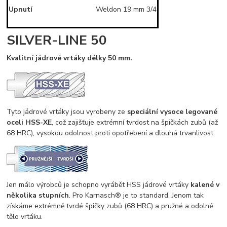
Upnutí
Weldon 19 mm 3/4
SILVER-LINE 50
Kvalitní jádrové vrtáky délky 50 mm.
Tyto jádrové vrtáky jsou vyrobeny ze
speciální vysoce legované
oceli HSS-XE
, což zajišťuje extrémní tvrdost na špičkách zubů (až
68 HRC), vysokou odolnost proti opotřebení a dlouhá trvanlivost.
Jen málo výrobců je schopno vyrábět HSS jádrové vrtáky
kalené v
několika stupních
. Pro Karnasch® je to standard. Jenom tak
získáme extrémně tvrdé špičky zubů (68 HRC) a pružné a odolné
tělo vrtáku.