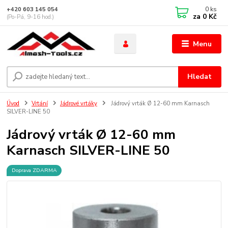
0
ks
+420 603 145 054
za
0 Kč
(Po-Pá, 9-16 hod.)
Menu
Hledat
Úvod
Vrtání
Jádrové vrtáky
Jádrový vrták Ø 12-60 mm Karnasch
SILVER-LINE 50
Jádrový vrták Ø 12-60 mm
Karnasch SILVER-LINE 50
Doprava ZDARMA