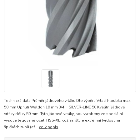
Technická data Průměr jádrového vrtáku Dle výběru Vrtací hloubka max.
50 mm Upnutí Weldon 19 mm 3/4 SILVER-LINE 50 Kvalitní jádrové
vrtáky délky 50 mm. Tyto jádrové vrtáky jsou vyrobeny ze speciální
vysoce legované oceli HSS-XE, což zajišťuje extrémní tvrdost na
špičkách zubů (až...
celý popis