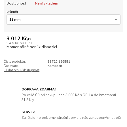
Dostupnost
Není skladem
průměr
3 012 Kč
/
ks
2 489 Kč
bez DPH
Momentálně není k dispozici
Číslo produktu:
38720.126551
Dodavatel:
Karnasch
Hlídat cenu / dostupnost
DOPRAVA ZDARMA!
Po celé ČR při nákupu nad 3 000 Kč s DPH a do hmotnosti
31,5 Kg!
SERVIS!
Zajišťujeme odborný záruční servis u nás zakoupených strojů!