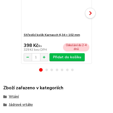
Středící kolík Karnasch 6,34 × 102 mm
Unášecí hla
chlazení)
398 Kč
2 055 Kč
Odeslání do 2-4
/
ks
dnů
329 Kč
bez DPH
1 698 Kč
bez
Přidat do košíku
Zboží zařazeno v kategoriích
Vrtání
Jádrové vrtáky