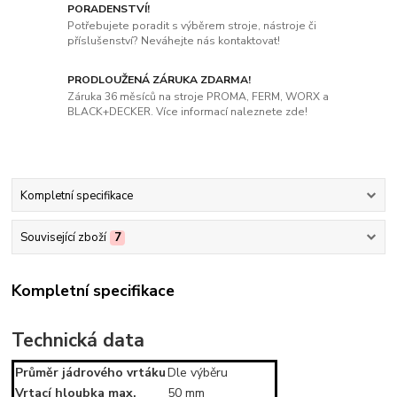
PORADENSTVÍ!
Potřebujete poradit s výběrem stroje, nástroje či
příslušenství? Neváhejte nás kontaktovat!
PRODLOUŽENÁ ZÁRUKA ZDARMA!
Záruka 36 měsíců na stroje PROMA, FERM, WORX a
BLACK+DECKER. Více informací naleznete zde!
Kompletní specifikace
Související zboží
7
Kompletní specifikace
Technická data
Průměr jádrového vrtáku
Dle výběru
Vrtací hloubka max.
50 mm