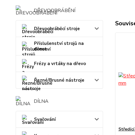
DŘEVOOBRÁBĚNÍ
Souvise
Dřevoobráběcí stroje
Příslušenství strojů na
dřevo
Frézy a vrtáky na dřevo
Řezné/Brusné nástroje
DÍLNA
Svařování
Středíc