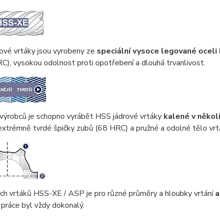
ové vrtáky jsou vyrobeny ze
speciální vysoce legované ocel
C), vysokou odolnost proti opotřebení a dlouhá trvanlivost.
 výrobců je schopno vyrábět HSS jádrové vrtáky
kalené v někol
xtrémně tvrdé špičky zubů (68 HRC) a pružné a odolné tělo vrt
ch vrtáků HSS-XE / ASP je pro různé průměry a hloubky vrtání
a
práce byl vždy dokonalý.