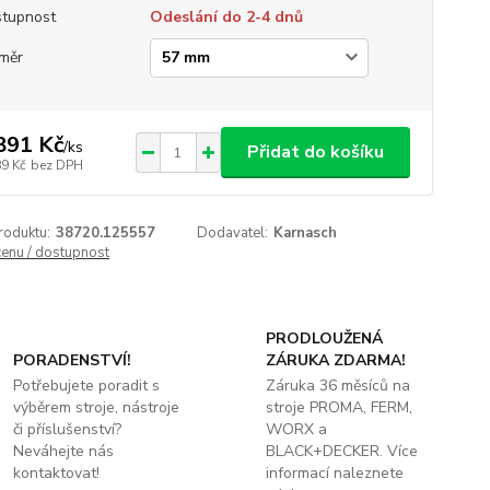
tupnost
Odeslání do 2-4 dnů
měr
891 Kč
/
ks
Přidat do košíku
89 Kč
bez DPH
roduktu:
38720.125557
Dodavatel:
Karnasch
cenu / dostupnost
PRODLOUŽENÁ
PORADENSTVÍ!
ZÁRUKA ZDARMA!
Potřebujete poradit s
Záruka 36 měsíců na
výběrem stroje, nástroje
stroje PROMA, FERM,
či příslušenství?
WORX a
Neváhejte nás
BLACK+DECKER. Více
kontaktovat!
informací naleznete