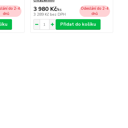
chlazením)
Qui
3 980 Kč
3 
lání do 2-4
Odeslání do 2-4
/
ks
dnů
dnů
3 289 Kč
bez DPH
3 
šíku
Přidat do košíku