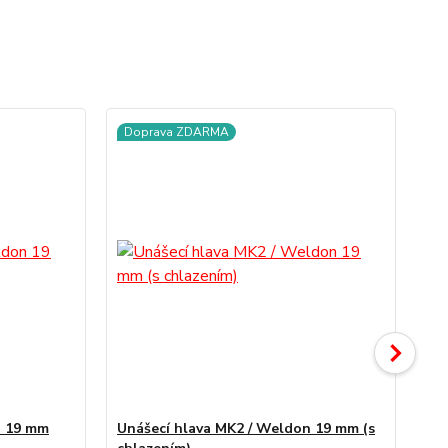
Doprava ZDARMA
n 19 mm
Unášecí hlava MK2 / Weldon 19 mm (s
Un