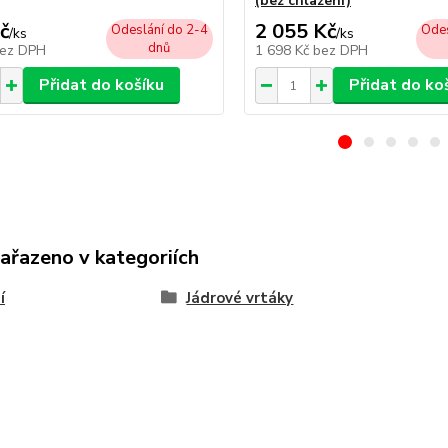
(bez chlazení)
č
2 055 Kč
Odeslání do 2-4
Odes
/
ks
/
ks
dnů
ez DPH
1 698 Kč
bez DPH
Přidat do košíku
Přidat do ko
zařazeno v kategoriích
í
Jádrové vrtáky