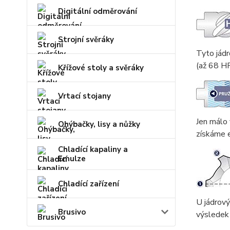
Digitální odměrování
Strojní svěráky
Tyto jádr
(až 68 HR
Křížové stoly a svěráky
Vrtací stojany
Jen málo
Ohýbačky, lisy a nůžky
získáme e
Chladící kapaliny a
Emulze
Chladící zařízení
U jádrový
Brusivo
výsledek 