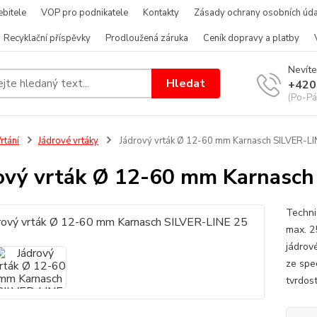
bitele
VOP pro podnikatele
Kontakty
Zásady ochrany osobních úda
Recyklační příspěvky
Prodloužená záruka
Ceník dopravy a platby
Nevíte
Hledat
+420
(Po-Pá
rtání
Jádrové vrtáky
Jádrový vrták Ø 12-60 mm Karnasch SILVER-LI
ový vrták Ø 12-60 mm Karnasch
Techni
max. 2
jádrov
ze spe
tvrdost