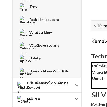
Trny
Redukční pouzdra
Kompl
Vyrážecí klíny
Komple
Válečkové stojany
Techn
Upínky
Průměr 
Unášecí hlavy WELDON
Vrtací 
Upnutí
Příslušenství k pilám na
kov
SILV
Měřidla
Kvalitní