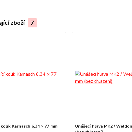
jící zboží
7
í kolík Karnasch 6,34 × 77 mm
Unášecí hlava MK2 / Weldo