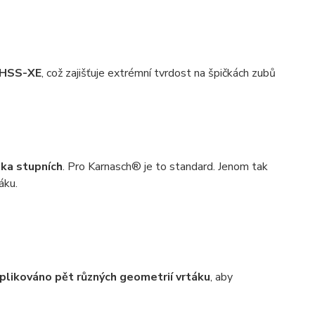
i HSS-XE
, což zajišťuje extrémní tvrdost na špičkách zubů
ika stupních
. Pro Karnasch® je to standard. Jenom tak
áku.
plikováno pět různých geometrií vrtáku
, aby