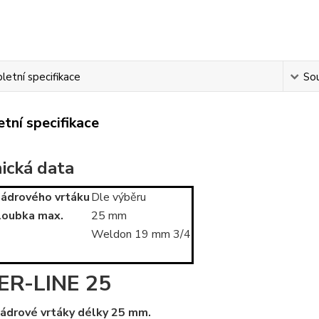
etní specifikace
Sou
tní specifikace
ická data
jádrového vrtáku
Dle výběru
hloubka max.
25 mm
Weldon 19 mm 3/4
ER-LINE 25
 jádrové vrtáky délky 25 mm.