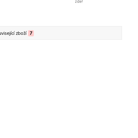
zde!
visející zboží
7