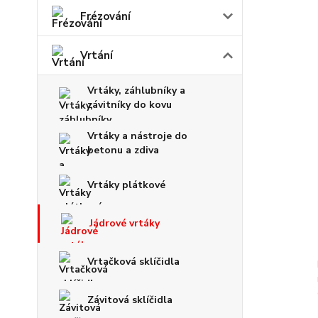
Frézování
Vrtání
Vrtáky, záhlubníky a
závitníky do kovu
Vrtáky a nástroje do
betonu a zdiva
Vrtáky plátkové
Jádrové vrtáky
Vrtačková sklíčidla
Závitová sklíčidla