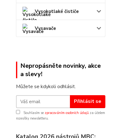
Vysokotlaké čističe
Vysavače
Nepropásněte novinky, akce
a slevy!
Můžete se kdykoli odhlásit.
Přihlásit se
Souhlasím se
zpracováním osobních údajů
za účelem
rozesílky newsletteru.
Katalog 2026 nástrojů MBC: