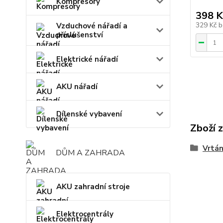
Kompresory
398 K
329 Kč
b
Vzduchové nářadí a
příslušenství
Elektrické nářadí
AKU nářadí
Dílenské vybavení
Zboží 
Vrtán
DŮM A ZAHRADA
AKU zahradní stroje
Elektrocentrály