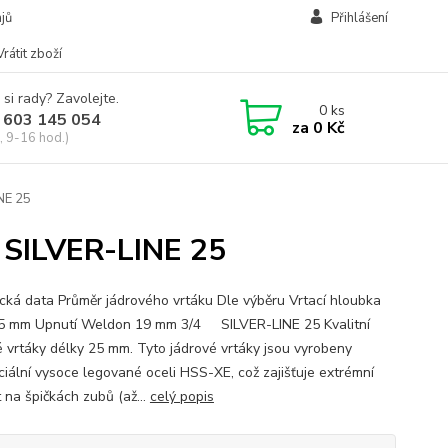
jů
Přihlášení
Vrátit zboží
 si rady? Zavolejte.
0
ks
 603 145 054
za
0 Kč
, 9-16 hod.)
NE 25
 SILVER-LINE 25
cká data Průměr jádrového vrtáku Dle výběru Vrtací hloubka
5 mm Upnutí Weldon 19 mm 3/4 SILVER-LINE 25 Kvalitní
é vrtáky délky 25 mm. Tyto jádrové vrtáky jsou vyrobeny
ciální vysoce legované oceli HSS-XE, což zajišťuje extrémní
 na špičkách zubů (až...
celý popis