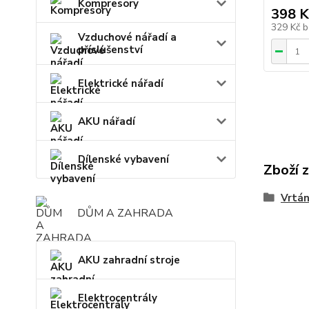
Kompresory
398 K
329 Kč
b
Vzduchové nářadí a
příslušenství
Elektrické nářadí
AKU nářadí
Dílenské vybavení
Zboží 
Vrtán
DŮM A ZAHRADA
AKU zahradní stroje
Elektrocentrály