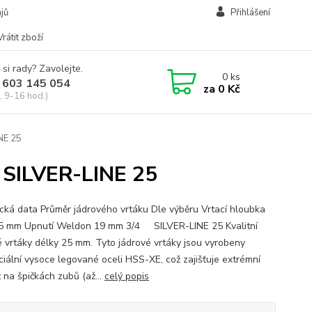
jů
Přihlášení
Vrátit zboží
 si rady? Zavolejte.
0
ks
 603 145 054
za
0 Kč
, 9-16 hod.)
NE 25
 SILVER-LINE 25
cká data Průměr jádrového vrtáku Dle výběru Vrtací hloubka
5 mm Upnutí Weldon 19 mm 3/4 SILVER-LINE 25 Kvalitní
é vrtáky délky 25 mm. Tyto jádrové vrtáky jsou vyrobeny
ciální vysoce legované oceli HSS-XE, což zajišťuje extrémní
 na špičkách zubů (až...
celý popis