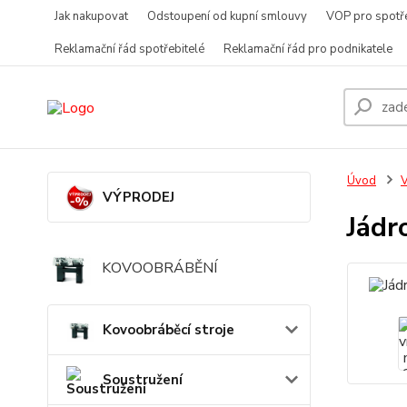
Jak nakupovat
Odstoupení od kupní smlouvy
VOP pro spotře
Reklamační řád spotřebitelé
Reklamační řád pro podnikatele
Úvod
V
VÝPRODEJ
Jádr
KOVOOBRÁBĚNÍ
Kovoobráběcí stroje
Soustružení