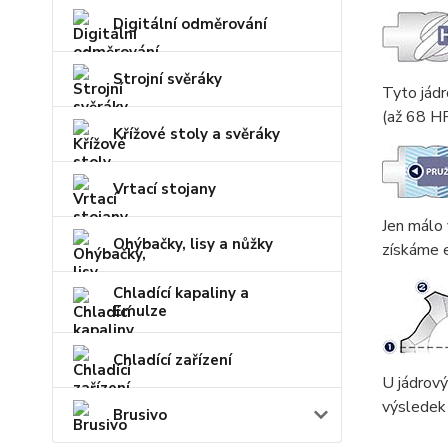
Digitální odměrování
Strojní svěráky
Tyto jádr
(až 68 HR
Křížové stoly a svěráky
Vrtací stojany
Jen málo
Ohýbačky, lisy a nůžky
získáme e
Chladící kapaliny a
Emulze
Chladící zařízení
U jádrový
výsledek 
Brusivo