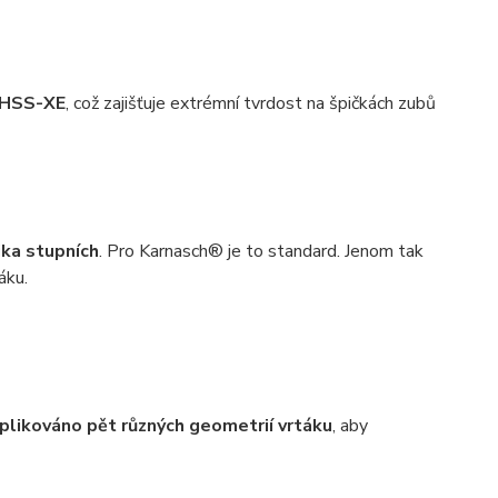
i HSS-XE
, což zajišťuje extrémní tvrdost na špičkách zubů
ika stupních
. Pro Karnasch® je to standard. Jenom tak
áku.
plikováno pět různých geometrií vrtáku
, aby