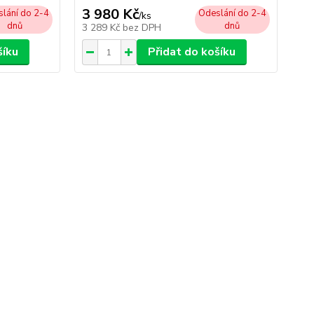
3 980 Kč
3 
lání do 2-4
Odeslání do 2-4
/
ks
dnů
dnů
3 289 Kč
bez DPH
3 
šíku
Přidat do košíku