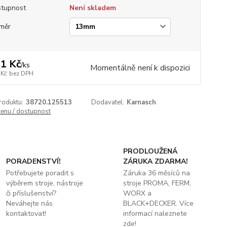
tupnost
Není skladem
měr
1 Kč
/
ks
Momentálně není k dispozici
 Kč
bez DPH
roduktu:
38720.125513
Dodavatel:
Karnasch
cenu / dostupnost
PRODLOUŽENÁ
PORADENSTVÍ!
ZÁRUKA ZDARMA!
Potřebujete poradit s
Záruka 36 měsíců na
výběrem stroje, nástroje
stroje PROMA, FERM,
či příslušenství?
WORX a
Neváhejte nás
BLACK+DECKER. Více
kontaktovat!
informací naleznete
zde!