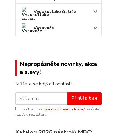
Vysokotlaké čističe
Vysavače
Nepropásněte novinky, akce
a slevy!
Můžete se kdykoli odhlásit.
Přihlásit se
Souhlasím se
zpracováním osobních údajů
za účelem
rozesílky newsletteru.
Katalog 2026 nástrojů MBC: