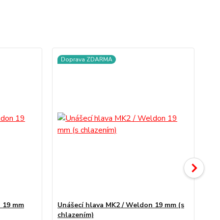
Doprava ZDARMA
n 19 mm
Unášecí hlava MK2 / Weldon 19 mm (s
Un
chlazením)
Qui