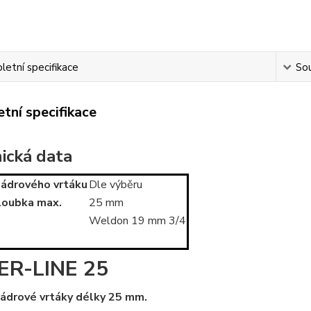
etní specifikace
Sou
tní specifikace
ická data
jádrového vrtáku
Dle výběru
hloubka max.
25 mm
Weldon 19 mm 3/4
ER-LINE 25
 jádrové vrtáky délky 25 mm.