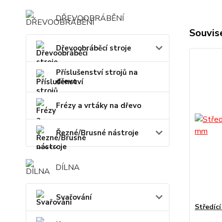
DŘEVOOBRÁBĚNÍ
Souvise
Dřevoobráběcí stroje
Příslušenství strojů na
dřevo
Frézy a vrtáky na dřevo
Řezné/Brusné nástroje
DÍLNA
Svařování
Středíc