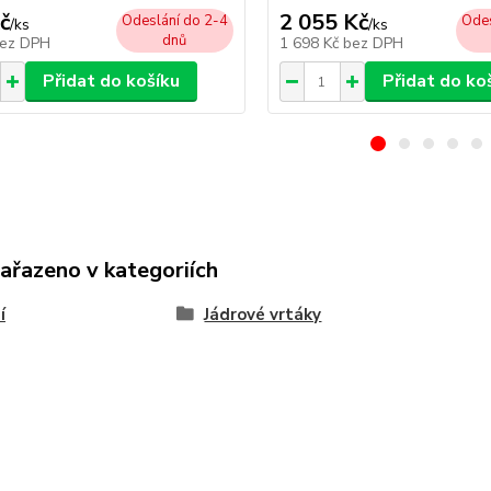
č
2 055 Kč
Odeslání do 2-4
Odes
/
ks
/
ks
dnů
ez DPH
1 698 Kč
bez DPH
Přidat do košíku
Přidat do ko
zařazeno v kategoriích
í
Jádrové vrtáky