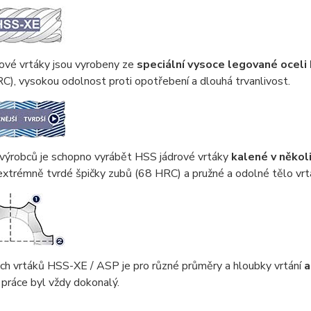
ové vrtáky jsou vyrobeny ze
speciální vysoce legované ocel
C), vysokou odolnost proti opotřebení a dlouhá trvanlivost.
 výrobců je schopno vyrábět HSS jádrové vrtáky
kalené v někol
xtrémně tvrdé špičky zubů (68 HRC) a pružné a odolné tělo vrt
ch vrtáků HSS-XE / ASP je pro různé průměry a hloubky vrtání
a
práce byl vždy dokonalý.