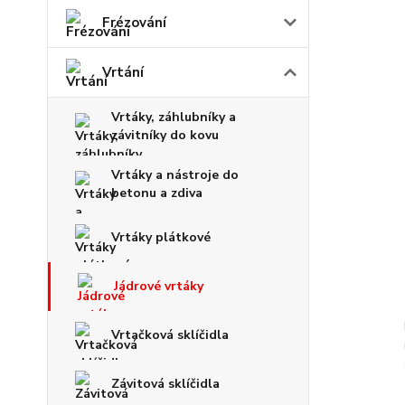
Frézování
Vrtání
Vrtáky, záhlubníky a
závitníky do kovu
Vrtáky a nástroje do
betonu a zdiva
Vrtáky plátkové
Jádrové vrtáky
Vrtačková sklíčidla
Závitová sklíčidla