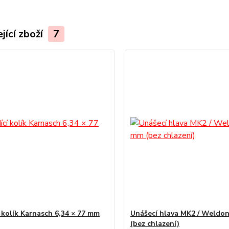
jící zboží
7
í kolík Karnasch 6,34 × 77 mm
Unášecí hlava MK2 / Weldo
(bez chlazení)