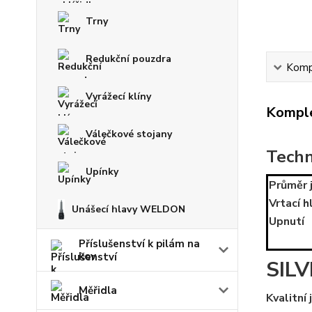
Trny
Redukční pouzdra
Kompl
Vyrážecí klíny
Komple
Válečkové stojany
Techn
Upínky
Průměr 
Vrtací 
Unášecí hlavy WELDON
Upnutí
Příslušenství k pilám na
kov
SILV
Měřidla
Kvalitní