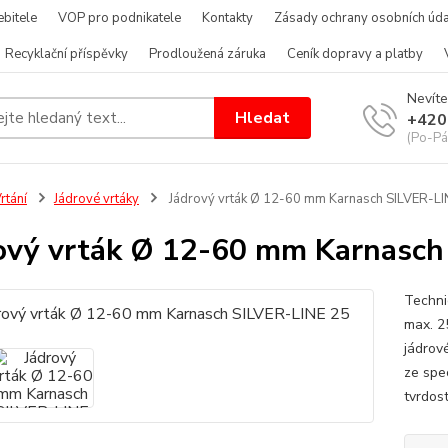
bitele
VOP pro podnikatele
Kontakty
Zásady ochrany osobních úda
Recyklační příspěvky
Prodloužená záruka
Ceník dopravy a platby
Nevíte
Hledat
+420
(Po-Pá
rtání
Jádrové vrtáky
Jádrový vrták Ø 12-60 mm Karnasch SILVER-LI
ový vrták Ø 12-60 mm Karnasch
Techni
max. 2
jádrov
ze spe
tvrdost