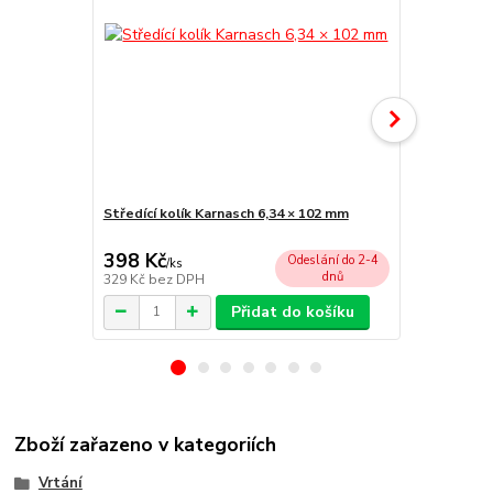
Středící kolík Karnasch 6,34 × 102 mm
Unášecí hla
chlazení)
398 Kč
2 055 Kč
Odeslání do 2-4
/
ks
dnů
329 Kč
bez DPH
1 698 Kč
bez
Přidat do košíku
Zboží zařazeno v kategoriích
Vrtání