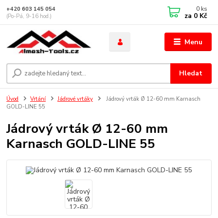
0
ks
+420 603 145 054
za
0 Kč
(Po-Pá, 9-16 hod.)
Menu
Hledat
Úvod
Vrtání
Jádrové vrtáky
Jádrový vrták Ø 12-60 mm Karnasch
GOLD-LINE 55
Jádrový vrták Ø 12-60 mm
Karnasch GOLD-LINE 55