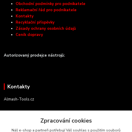
Obchodní podmínky pro podnikatele
Reklamační řád pro podnikatele
Kontakty
Recyklační příspěvky
Zásady ochrany osobních údajů
Ceník dopravy
Autorizovaný prodejce nástrojů:
Kontakty
Almash-Tools.cz
Aleš Kolář
+420 603 145 054
Zpracování cookies
(Po-Pá, 9-16 hod.)
Náš e-shop a partneři potřebují Váš souhlas s použitím souborů