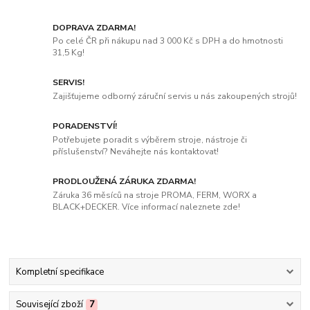
DOPRAVA ZDARMA!
Po celé ČR při nákupu nad 3 000 Kč s DPH a do hmotnosti
31,5 Kg!
SERVIS!
Zajišťujeme odborný záruční servis u nás zakoupených strojů!
PORADENSTVÍ!
Potřebujete poradit s výběrem stroje, nástroje či
příslušenství? Neváhejte nás kontaktovat!
PRODLOUŽENÁ ZÁRUKA ZDARMA!
Záruka 36 měsíců na stroje PROMA, FERM, WORX a
BLACK+DECKER. Více informací naleznete zde!
Kompletní specifikace
Související zboží
7