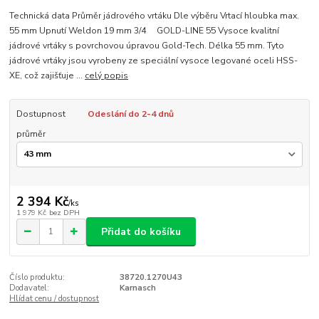
Technická data Průměr jádrového vrtáku Dle výběru Vrtací hloubka max.
55 mm Upnutí Weldon 19 mm 3/4 GOLD-LINE 55 Vysoce kvalitní
jádrové vrtáky s povrchovou úpravou Gold-Tech. Délka 55 mm. Tyto
jádrové vrtáky jsou vyrobeny ze speciální vysoce legované oceli HSS-
XE, což zajišťuje ...
celý popis
Dostupnost
Odeslání do 2-4 dnů
průměr
2 394 Kč
/
ks
1 979 Kč
bez DPH
Přidat do košíku
Číslo produktu:
38720.1270U43
Dodavatel:
Karnasch
Hlídat cenu / dostupnost