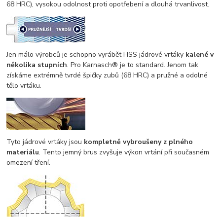
68 HRC), vysokou odolnost proti opotřebení a dlouhá trvanlivost.
Jen málo výrobců je schopno vyrábět HSS jádrové vrtáky
kalené v
několika stupních
. Pro Karnasch® je to standard. Jenom tak
získáme extrémně tvrdé špičky zubů (68 HRC) a pružné a odolné
tělo vrtáku.
Tyto jádrové vrtáky jsou
kompletně vybroušeny z plného
materiálu
. Tento jemný brus zvyšuje výkon vrtání při současném
omezení tření.