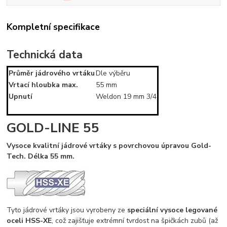
Kompletní specifikace
Technická data
Průměr jádrového vrtáku
Dle výběru
Vrtací hloubka max.
55 mm
Upnutí
Weldon 19 mm 3/4
GOLD-LINE 55
Vysoce kvalitní jádrové vrtáky s povrchovou úpravou Gold-
Tech. Délka 55 mm.
Tyto jádrové vrtáky jsou vyrobeny ze
speciální vysoce legované
oceli HSS-XE
, což zajišťuje extrémní tvrdost na špičkách zubů (až