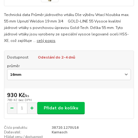
Technická data Průměr jádrového vrtáku Dle výběru Vrtací hloubka max.
55 mm Upnutí Weldon 19 mm 3/4 GOLD-LINE 55 Vysoce kvalitní
jádrové vrtáky s povrchovou úpravou Gold-Tech. Délka 55 mm. Tyto
jádrové vrtáky jsou vyrobeny ze speciální vysoce legované oceli HSS-
XE, což zajišťuje ...
celý popis
Dostupnost
Odeslání do 2-4 dnů
průměr
930 Kč
/
ks
769 Kč
bez DPH
Přidat do košíku
Číslo produktu:
38720.1270U16
Dodavatel:
Karnasch
Hlídat cenu / dostupnost