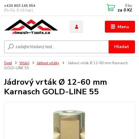
0
ks
+420 603 145 054
za
0 Kč
(Po-Pá, 9-16 hod.)
Menu
Hledat
Úvod
Vrtání
Jádrové vrtáky
Jádrový vrták Ø 12-60 mm Karnasch
GOLD-LINE 55
Jádrový vrták Ø 12-60 mm
Karnasch GOLD-LINE 55