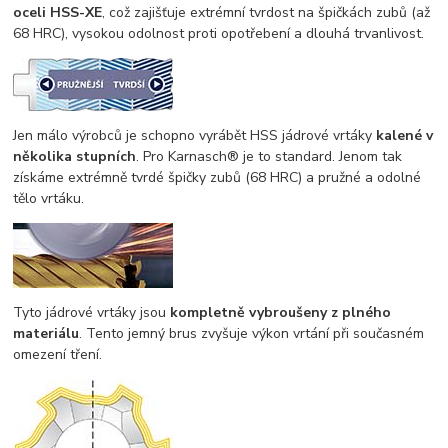
oceli HSS-XE
, což zajišťuje extrémní tvrdost na špičkách zubů (až
68 HRC), vysokou odolnost proti opotřebení a dlouhá trvanlivost.
Jen málo výrobců je schopno vyrábět HSS jádrové vrtáky
kalené v
několika stupních
. Pro Karnasch® je to standard. Jenom tak
získáme extrémně tvrdé špičky zubů (68 HRC) a pružné a odolné
tělo vrtáku.
Tyto jádrové vrtáky jsou
kompletně vybroušeny z plného
materiálu
. Tento jemný brus zvyšuje výkon vrtání při současném
omezení tření.