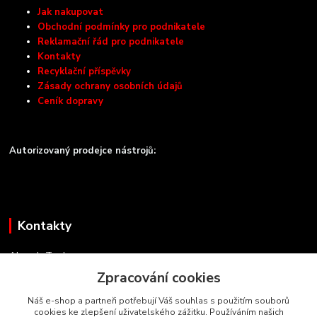
Jak nakupovat
Obchodní podmínky pro podnikatele
Reklamační řád pro podnikatele
Kontakty
Recyklační příspěvky
Zásady ochrany osobních údajů
Ceník dopravy
Autorizovaný prodejce nástrojů:
Kontakty
Almash-Tools.cz
Zpracování cookies
Aleš Kolář
+420 603 145 054
Náš e-shop a partneři potřebují Váš souhlas s použitím souborů
cookies ke zlepšení uživatelského zážitku. Používáním našich