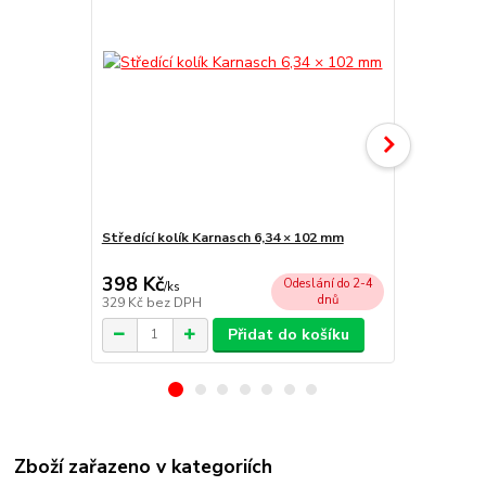
Středící kolík Karnasch 6,34 × 102 mm
Unášecí hla
chlazení)
398 Kč
2 055 Kč
Odeslání do 2-4
/
ks
dnů
329 Kč
bez DPH
1 698 Kč
bez
Přidat do košíku
Zboží zařazeno v kategoriích