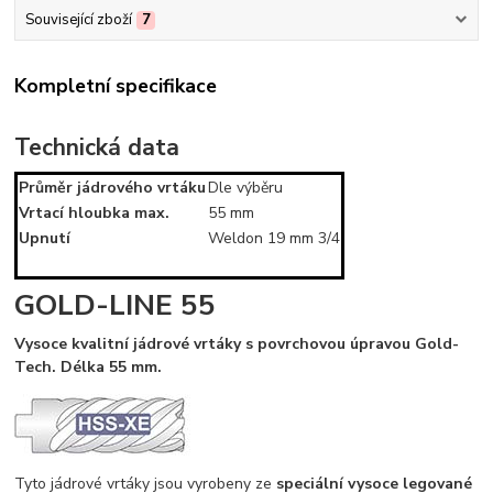
Související zboží
7
Kompletní specifikace
Technická data
Průměr jádrového vrtáku
Dle výběru
Vrtací hloubka max.
55 mm
Upnutí
Weldon 19 mm 3/4
GOLD-LINE 55
Vysoce kvalitní jádrové vrtáky s povrchovou úpravou Gold-
Tech. Délka 55 mm.
Tyto jádrové vrtáky jsou vyrobeny ze
speciální vysoce legované