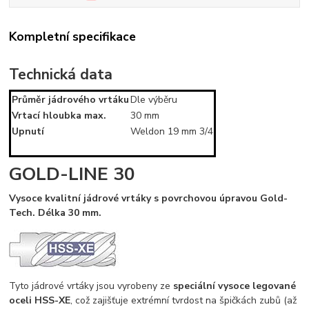
Kompletní specifikace
Technická data
Průměr jádrového vrtáku
Dle výběru
Vrtací hloubka max.
30 mm
Upnutí
Weldon 19 mm 3/4
GOLD-LINE 30
Vysoce kvalitní jádrové vrtáky s povrchovou úpravou Gold-
Tech. Délka 30 mm.
Tyto jádrové vrtáky jsou vyrobeny ze
speciální vysoce legované
oceli HSS-XE
, což zajišťuje extrémní tvrdost na špičkách zubů (až