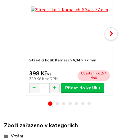
Středící kolík Karnasch 6,34 × 77 mm
Unášecí hla
chlazení)
398 Kč
2 055 Kč
Odeslání do 2-4
/
ks
dnů
329 Kč
bez DPH
1 698 Kč
bez
Přidat do košíku
Zboží zařazeno v kategoriích
Vrtání