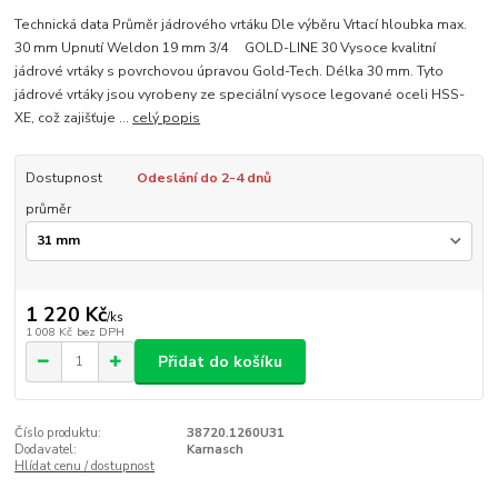
Technická data Průměr jádrového vrtáku Dle výběru Vrtací hloubka max.
30 mm Upnutí Weldon 19 mm 3/4 GOLD-LINE 30 Vysoce kvalitní
jádrové vrtáky s povrchovou úpravou Gold-Tech. Délka 30 mm. Tyto
jádrové vrtáky jsou vyrobeny ze speciální vysoce legované oceli HSS-
XE, což zajišťuje ...
celý popis
Dostupnost
Odeslání do 2-4 dnů
průměr
1 220 Kč
/
ks
1 008 Kč
bez DPH
Přidat do košíku
Číslo produktu:
38720.1260U31
Dodavatel:
Karnasch
Hlídat cenu / dostupnost