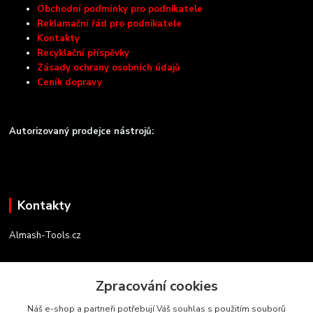
Obchodní podmínky pro podnikatele
Reklamační řád pro podnikatele
Kontakty
Recyklační příspěvky
Zásady ochrany osobních údajů
Ceník dopravy
Autorizovaný prodejce nástrojů:
Kontakty
Almash-Tools.cz
Aleš Kolář
+420 603 145 054
Zpracování cookies
(Po-Pá, 9-16 hod.)
Náš e-shop a partneři potřebují Váš souhlas s použitím souborů