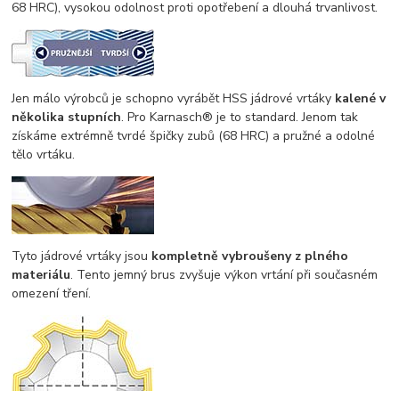
68 HRC), vysokou odolnost proti opotřebení a dlouhá trvanlivost.
Jen málo výrobců je schopno vyrábět HSS jádrové vrtáky
kalené v
několika stupních
. Pro Karnasch® je to standard. Jenom tak
získáme extrémně tvrdé špičky zubů (68 HRC) a pružné a odolné
tělo vrtáku.
Tyto jádrové vrtáky jsou
kompletně vybroušeny z plného
materiálu
. Tento jemný brus zvyšuje výkon vrtání při současném
omezení tření.