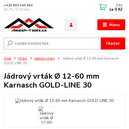
0
ks
+420 603 145 054
za
0 Kč
(Po-Pá, 9-16 hod.)
Menu
Hledat
Úvod
Vrtání
Jádrové vrtáky
Jádrový vrták Ø 12-60 mm Karnasch
GOLD-LINE 30
Jádrový vrták Ø 12-60 mm
Karnasch GOLD-LINE 30