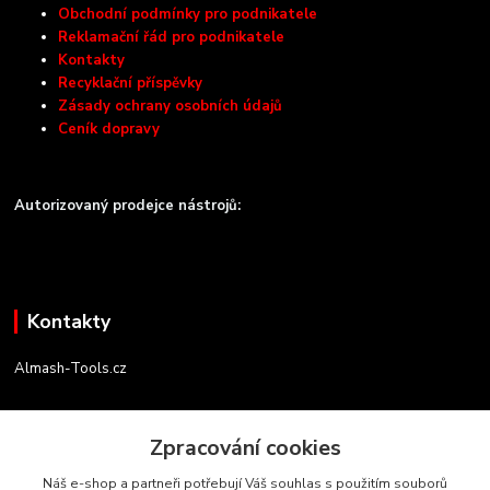
Obchodní podmínky pro podnikatele
Reklamační řád pro podnikatele
Kontakty
Recyklační příspěvky
Zásady ochrany osobních údajů
Ceník dopravy
Autorizovaný prodejce nástrojů:
Kontakty
Almash-Tools.cz
Aleš Kolář
+420 603 145 054
Zpracování cookies
(Po-Pá, 9-16 hod.)
Náš e-shop a partneři potřebují Váš souhlas s použitím souborů