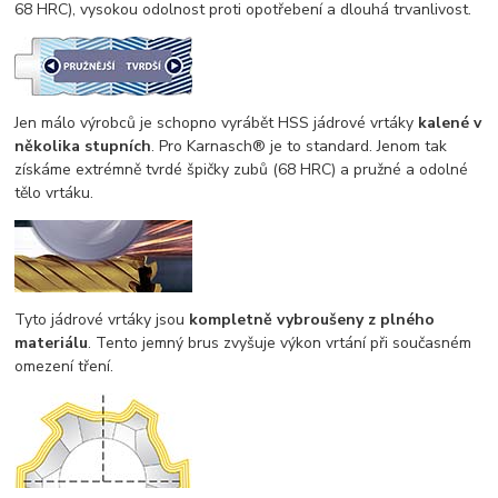
68 HRC), vysokou odolnost proti opotřebení a dlouhá trvanlivost.
Jen málo výrobců je schopno vyrábět HSS jádrové vrtáky
kalené v
několika stupních
. Pro Karnasch® je to standard. Jenom tak
získáme extrémně tvrdé špičky zubů (68 HRC) a pružné a odolné
tělo vrtáku.
Tyto jádrové vrtáky jsou
kompletně vybroušeny z plného
materiálu
. Tento jemný brus zvyšuje výkon vrtání při současném
omezení tření.