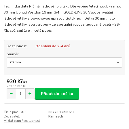
Technická data Průměr jádrového vrtáku Dle výběru Vrtací hloubka max.
30 mm Upnutí Weldon 19 mm 3/4 GOLD-LINE 30 Vysoce kvalitní
jádrové vrtáky s povrchovou úpravou Gold-Tech. Délka 30 mm. Tyto
jádrové vrtáky jsou vyrobeny ze speciální vysoce legované oceli HSS-
XE, což zajišťuje ...
celý popis
Dostupnost
Odeslání do 2-4 dnů
průměr
930 Kč
/
ks
769 Kč
bez DPH
Přidat do košíku
Číslo produktu:
38720.1260U23
Dodavatel:
Karnasch
Hlídat cenu / dostupnost