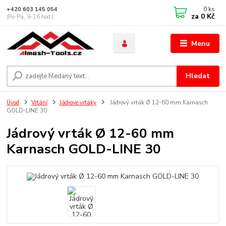
0
ks
+420 603 145 054
za
0 Kč
(Po-Pá, 9-16 hod.)
Menu
Hledat
Úvod
Vrtání
Jádrové vrtáky
Jádrový vrták Ø 12-60 mm Karnasch
GOLD-LINE 30
Jádrový vrták Ø 12-60 mm
Karnasch GOLD-LINE 30