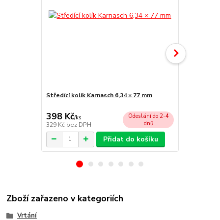
Středící kolík Karnasch 6,34 × 77 mm
Unášecí hla
chlazení)
398 Kč
2 055 Kč
Odeslání do 2-4
/
ks
dnů
329 Kč
bez DPH
1 698 Kč
bez
Přidat do košíku
Zboží zařazeno v kategoriích
Vrtání