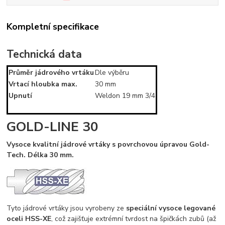
Kompletní specifikace
Technická data
Průměr jádrového vrtáku
Dle výběru
Vrtací hloubka max.
30 mm
Upnutí
Weldon 19 mm 3/4
GOLD-LINE 30
Vysoce kvalitní jádrové vrtáky s povrchovou úpravou Gold-
Tech. Délka 30 mm.
Tyto jádrové vrtáky jsou vyrobeny ze
speciální vysoce legované
oceli HSS-XE
, což zajišťuje extrémní tvrdost na špičkách zubů (až