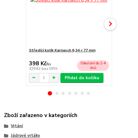
Středící kolík Karnasch 6,34 × 77 mm
Unášecí hla
chlazení)
398 Kč
2 055 Kč
Odeslání do 2-4
/
ks
dnů
329 Kč
bez DPH
1 698 Kč
bez
Přidat do košíku
Zboží zařazeno v kategoriích
Vrtání
Jádrové vrtáky