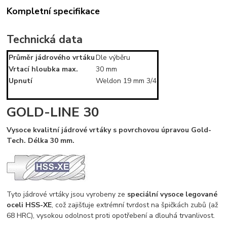
Kompletní specifikace
Technická data
Průměr jádrového vrtáku
Dle výběru
Vrtací hloubka max.
30 mm
Upnutí
Weldon 19 mm 3/4
GOLD-LINE 30
Vysoce kvalitní jádrové vrtáky s povrchovou úpravou Gold-
Tech. Délka 30 mm.
Tyto jádrové vrtáky jsou vyrobeny ze
speciální vysoce legované
oceli HSS-XE
, což zajišťuje extrémní tvrdost na špičkách zubů (až
68 HRC), vysokou odolnost proti opotřebení a dlouhá trvanlivost.