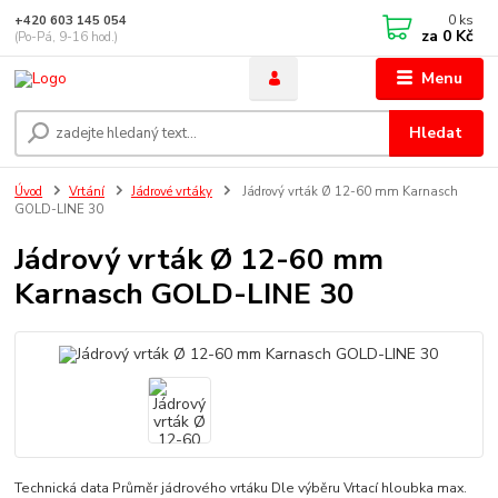
0
ks
+420 603 145 054
za
0 Kč
(Po-Pá, 9-16 hod.)
Menu
Hledat
Úvod
Vrtání
Jádrové vrtáky
Jádrový vrták Ø 12-60 mm Karnasch
GOLD-LINE 30
Jádrový vrták Ø 12-60 mm
Karnasch GOLD-LINE 30
Technická data Průměr jádrového vrtáku Dle výběru Vrtací hloubka max.