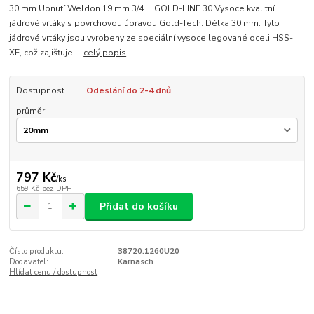
30 mm Upnutí Weldon 19 mm 3/4 GOLD-LINE 30 Vysoce kvalitní
jádrové vrtáky s povrchovou úpravou Gold-Tech. Délka 30 mm. Tyto
jádrové vrtáky jsou vyrobeny ze speciální vysoce legované oceli HSS-
XE, což zajišťuje ...
celý popis
Dostupnost
Odeslání do 2-4 dnů
průměr
797 Kč
/
ks
659 Kč
bez DPH
Přidat do košíku
Číslo produktu:
38720.1260U20
Dodavatel:
Karnasch
Hlídat cenu / dostupnost