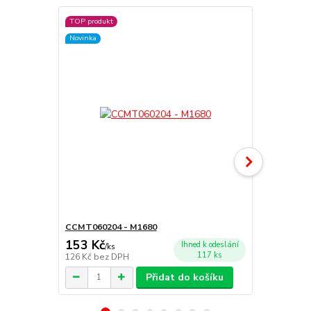
TOP produkt
TOP produkt
Novinka
Novinka
CCMT060204 - M1680
CCMT09T30
153 Kč
166 Kč
Ihned k odeslání
/
ks
/
ks
117 ks
126 Kč
bez DPH
137 Kč
bez 
Přidat do košíku