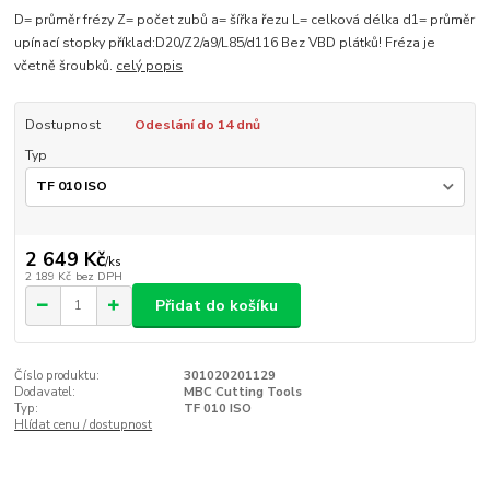
D= průměr frézy Z= počet zubů a= šířka řezu L= celková délka d1= průměr
upínací stopky příklad:D20/Z2/a9/L85/d116 Bez VBD plátků! Fréza je
včetně šroubků.
celý popis
Dostupnost
Odeslání do 14 dnů
Typ
2 649 Kč
/
ks
2 189 Kč
bez DPH
Přidat do košíku
Číslo produktu:
301020201129
Dodavatel:
MBC Cutting Tools
Typ:
TF 010 ISO
Hlídat cenu / dostupnost