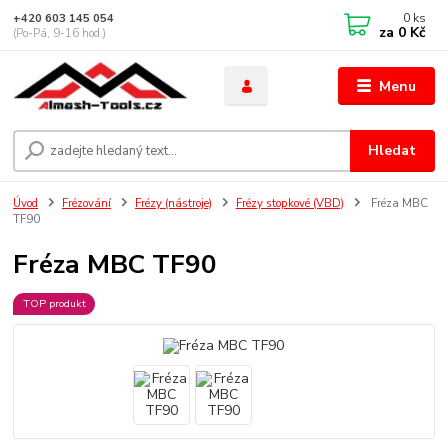
0
ks
+420 603 145 054
za
0 Kč
(Po-Pá, 9-16 hod.)
Menu
Hledat
Úvod
Frézování
Frézy (nástroje)
Frézy stopkové (VBD)
Fréza MBC
TF90
Fréza MBC TF90
TOP produkt