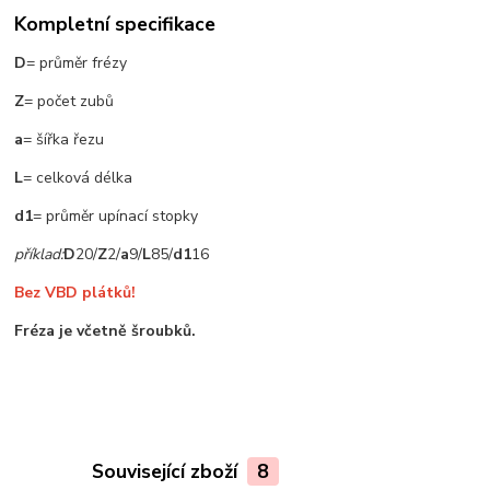
Kompletní specifikace
D
= průměr frézy
Z
= počet zubů
a
= šířka řezu
L
= celková délka
d1
= průměr upínací stopky
příklad:
D
20/
Z
2/
a
9/
L
85/
d1
16
Bez VBD plátků!
Fréza je včetně šroubků.
Související zboží
8