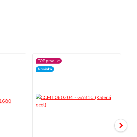
TOP produkt
TO
Novinka
No