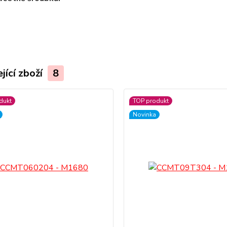
jící zboží
8
dukt
TOP produkt
Novinka