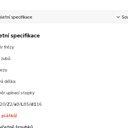
etní specifikace
Sou
tní specifikace
r frézy
 zubů
řezu
vá délka
ěr upínací stopky
20/
Z
2/
a
9/
L
85/
d1
16
 plátků!
 včetně šroubků.