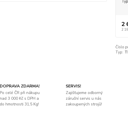
Ty
2 
2 1
Číslo p
Typ:
T
DOPRAVA ZDARMA!
SERVIS!
Po celé ČR při nákupu
Zajišťujeme odborný
nad 3 000 Kč s DPH a
záruční servis u nás
do hmotnosti 31,5 Kg!
zakoupených strojů!