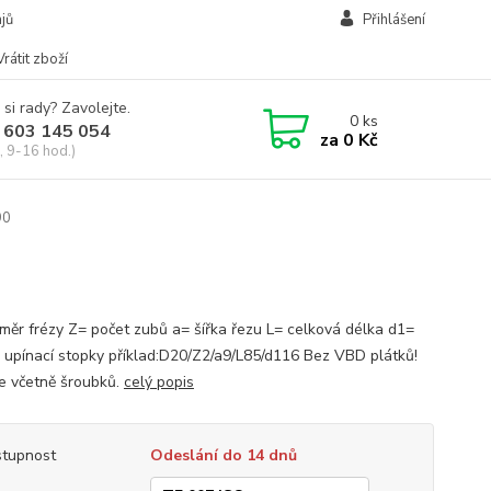
jů
Přihlášení
Vrátit zboží
 si rady? Zavolejte.
0
ks
 603 145 054
za
0 Kč
, 9-16 hod.)
90
měr frézy Z= počet zubů a= šířka řezu L= celková délka d1=
 upínací stopky příklad:D20/Z2/a9/L85/d116 Bez VBD plátků!
je včetně šroubků.
celý popis
tupnost
Odeslání do 14 dnů