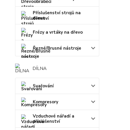
Příslušenství strojů na
dřevo
Frézy a vrtáky na dřevo
Řezné/Brusné nástroje
DÍLNA
Svařování
Kompresory
Vzduchové nářadí a
příslušenství