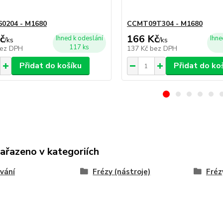
0204 - M1680
CCMT09T304 - M1680
č
166 Kč
Ihned k odeslání
Ihne
/
ks
/
ks
117 ks
ez DPH
137 Kč
bez DPH
Přidat do košíku
Přidat do ko
zařazeno v kategoriích
vání
Frézy (nástroje)
Fréz