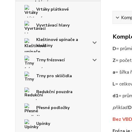
Vrtáky plátkové
Kompl
Vyvrtávací hlavy
Komple
Kleštinové upínače a
kleštiny
D
= průmě
Trny frézovací
Z
= počet
a
= šířka 
Trny pro sklíčidla
L
= celko
Redukční pouzdra
d1
= prům
příklad:
D
Přesné podložky
Bez VBD
Upínky
Fréza je