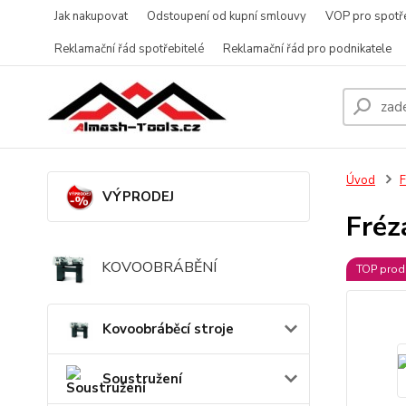
Jak nakupovat
Odstoupení od kupní smlouvy
VOP pro spotře
Reklamační řád spotřebitelé
Reklamační řád pro podnikatele
Úvod
F
VÝPRODEJ
Fréz
KOVOOBRÁBĚNÍ
TOP prod
Kovoobráběcí stroje
Soustružení