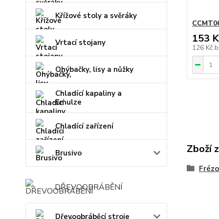
Křížové stoly a svěráky
CCMT06
153 K
Vrtací stojany
126 Kč
b
Ohýbačky, lisy a nůžky
Chladící kapaliny a
Emulze
Chladící zařízení
Zboží 
Brusivo
Frézo
DŘEVOOBRÁBĚNÍ
Dřevoobráběcí stroje