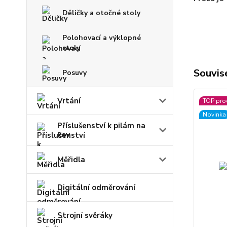
Děličky a otočné stoly
Polohovací a výklopné
stoly
Souvise
Posuvy
Vrtání
TOP pro
Novinka
Příslušenství k pilám na
kov
Měřidla
Digitální odměrování
Strojní svěráky