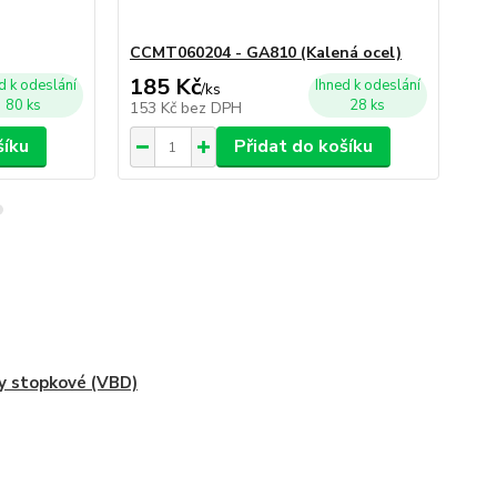
CCMT060204 - GA810 (Kalená ocel)
CC
185 Kč
1
d k odeslání
Ihned k odeslání
/
ks
80 ks
28 ks
153 Kč
bez DPH
16
šíku
Přidat do košíku
y stopkové (VBD)