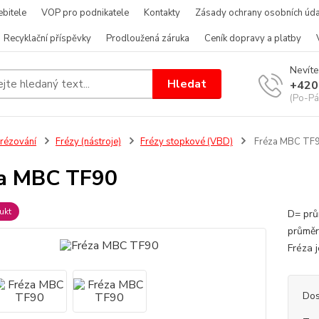
bitele
VOP pro podnikatele
Kontakty
Zásady ochrany osobních úda
Recyklační příspěvky
Prodloužená záruka
Ceník dopravy a platby
Nevíte
Hledat
+420
(Po-Pá
rézování
Frézy (nástroje)
Frézy stopkové (VBD)
Fréza MBC TF
a MBC TF90
ukt
D= prů
průměr
Fréza 
Dos