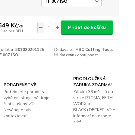
p
649 Kč
/
ks
Přidat do košíku
89 Kč
bez DPH
roduktu:
301020201126
Dodavatel:
MBC Cutting Tools
F 007 ISO
Hlídat cenu / dostupnost
PRODLOUŽENÁ
PORADENSTVÍ!
ZÁRUKA ZDARMA!
Potřebujete poradit s
Záruka 36 měsíců na
výběrem stroje, nástroje
stroje PROMA, FERM,
či příslušenství?
WORX a
Neváhejte nás
BLACK+DECKER. Více
kontaktovat!
informací naleznete
zde!