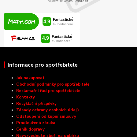
Můžete se kdykoli odhlásit.
Informace pro spotřebitele
Jak nakupovat
Obchodní podmínky pro spotřebitele
Reklamační řád pro spotřebitele
Kontakty
Recyklační příspěvky
Zásady ochrany osobních údajů
Odstoupení od kupní smlouvy
Prodloužená záruka
Ceník dopravy
Nevyzvednuté zboží na dobírku