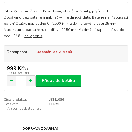
Pila určená pro řezání dřeva, kovů, plastů, keramiky, pryže atd.
Dodáváno bez baterie a nabíječky. Technická data: Baterie není součástí
balení Otáčky naprázdno 0 - 2500 /min. Zdvih pilového listu 25 mm
Maximální kapacita řezu do dřeva 0° 50 mm Maximální kapacita řezu do
oceli 0° 8 ...
celý popis
Dostupnost
Odeslání do 2-4 dnů
999 Kč
/
ks
826 Kč
bez DPH
Přidat do košíku
Číslo produktu:
JSM1036
Dodavatel:
FERM
Hlídat cenu / dostupnost
DOPRAVA ZDARMA!