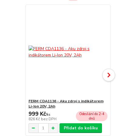
FERM CDA1136 - Aku zdroj s indikátorem
FERM CDA113
Li-Ion 20V, 2Ah
Li-Ion 20V, 
999 Kč
1 490 Kč
Odeslání do 2-4
/
ks
dnů
826 Kč
bez DPH
1 231 Kč
bez
Přidat do košíku