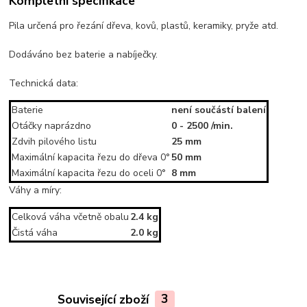
Kompletní specifikace
Pila určená pro řezání dřeva, kovů, plastů, keramiky, pryže atd.
Dodáváno bez baterie a nabíječky.
Technická data:
Baterie
není součástí balení
Otáčky naprázdno
0 - 2500 /min.
Zdvih pilového listu
25 mm
Maximální kapacita řezu do dřeva 0°
50 mm
Maximální kapacita řezu do oceli 0°
8 mm
Váhy a míry:
Celková váha včetně obalu
2.4 kg
Čistá váha
2.0 kg
Související zboží
3