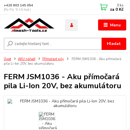
0
ks
+420 603 145 054
za
0 Kč
(Po-Pá, 9-16 hod.)
Menu
Hledat
Úvod
AKU nářadí
Přímočaré pily
FERM JSM1036 - Aku přímočará
pila Li-Ion 20V, bez akumulátoru
FERM JSM1036 - Aku přímočará
pila Li-Ion 20V, bez akumulátoru