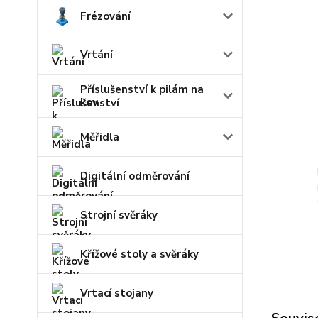
Frézování
Vrtání
Příslušenství k pilám na
kov
Měřidla
Digitální odměrování
Strojní svěráky
Křížové stoly a svěráky
Vrtací stojany