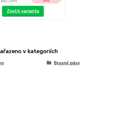
dnů
č
bez DPH
Zvolit variantu
zařazeno v kategoriích
vo
Brusné pásy