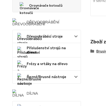
9 589 K
Orovnávače kotoučů
DŘEVOOBRÁBĚNÍ
Dřevoobráběcí stroje
Zboží 
Příslušenství strojů na
Brusi
dřevo
Frézy a vrtáky na dřevo
Řezné/Brusné nástroje
DÍLNA