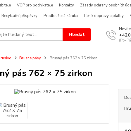
bitele
VOP pro podnikatele
Kontakty
Zásady ochrany osobních úda
Recyklační příspěvky
Prodloužená záruka
Ceník dopravy a platby
Nevíte
Hledat
+420
(Po-Pá
rusivo
Brusné pásy
Brusný pás 762 × 75 zirkon
ný pás 762 × 75 zirkon
Dos
Hru