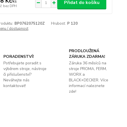
8 Kč
/
ks
Přidat do košíku
Kč
bez DPH
roduktu:
BP0762075120Z
Hrubost:
P 120
cenu / dostupnost
PRODLOUŽENÁ
PORADENSTVÍ!
ZÁRUKA ZDARMA!
Potřebujete poradit s
Záruka 36 měsíců na
výběrem stroje, nástroje
stroje PROMA, FERM,
či příslušenství?
WORX a
Neváhejte nás
BLACK+DECKER. Více
kontaktovat!
informací naleznete
zde!