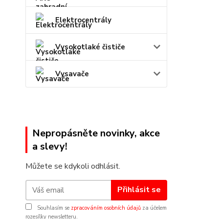
Elektrocentrály
Vysokotlaké čističe
Vysavače
Nepropásněte novinky, akce
a slevy!
Můžete se kdykoli odhlásit.
Přihlásit se
Souhlasím se
zpracováním osobních údajů
za účelem
rozesílky newsletteru.