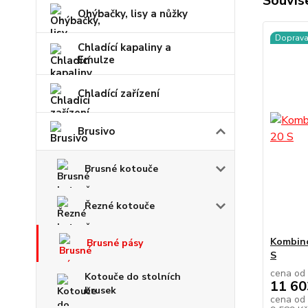
Souvise
Ohýbačky, lisy a nůžky
Doprav
Chladící kapaliny a
Emulze
Chladící zařízení
Brusivo
Brusné kotouče
Řezné kotouče
Kombino
Brusné pásy
S
cena od
Kotouče do stolních
11 60
brusek
cena od