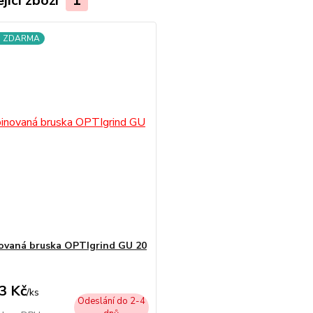
jící zboží
1
a ZDARMA
vaná bruska OPTIgrind GU 20
3 Kč
/
ks
Odeslání do 2-4