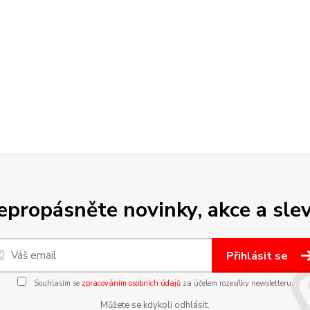
epropásněte novinky, akce a slev
Přihlásit se
Souhlasím se
zpracováním osobních údajů
za účelem rozesílky newsletteru.
Můžete se kdykoli odhlásit.