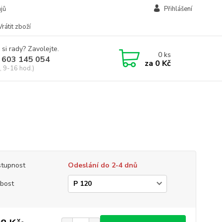
jů
Přihlášení
Vrátit zboží
 si rady? Zavolejte.
0
ks
 603 145 054
za
0 Kč
, 9-16 hod.)
tupnost
Odeslání do 2-4 dnů
bost