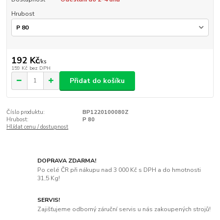
Hrubost
192 Kč
/
ks
159 Kč
bez DPH
Přidat do košíku
Číslo produktu:
BP1220100080Z
Hrubost:
P 80
Hlídat cenu / dostupnost
DOPRAVA ZDARMA!
Po celé ČR při nákupu nad 3 000 Kč s DPH a do hmotnosti
31,5 Kg!
SERVIS!
Zajišťujeme odborný záruční servis u nás zakoupených strojů!