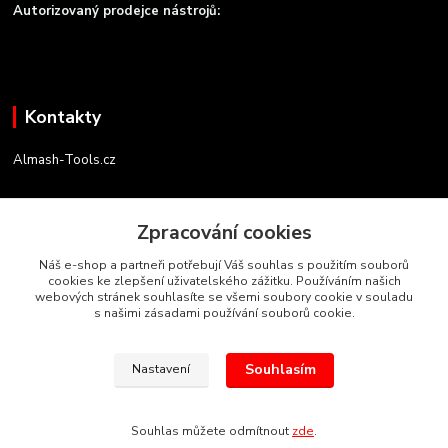
Autorizovaný prodejce nástrojů:
Kontakty
Almash-Tools.cz
Aleš Kolář
+420 603 145 054
Zpracování cookies
(Po-Pá, 9-16 hod.)
Náš e-shop a partneři potřebují Váš souhlas s použitím souborů
cookies ke zlepšení uživatelského zážitku. Používáním našich
info@almash-tools.cz
webových stránek souhlasíte se všemi soubory cookie v souladu
s našimi zásadami používání souborů cookie.
Souhlasím
Nastavení
Autorská práva Almash-Tools.cz
Souhlas můžete odmítnout
zde
.
Vytvořeno na
Eshop-rychle.cz