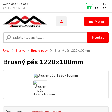
0
ks
+420 603 145 054
za
0 Kč
(Po-Pá, 9-16 hod.)
Menu
Hledat
Úvod
Brusivo
Brusné pásy
Brusný pás 1220×100mm
Brusný pás 1220×100mm
Dostupnost
Odeslání do 2-4 dnů