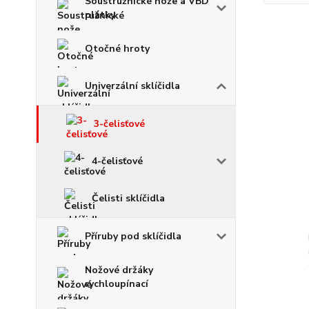
Soustružnické nože a VBD
plátky
Otočné hroty
Univerzální sklíčidla
3-čelisťové
4-čelisťové
Čelisti sklíčidla
Příruby pod sklíčidla
Nožové držáky
rychloupínací