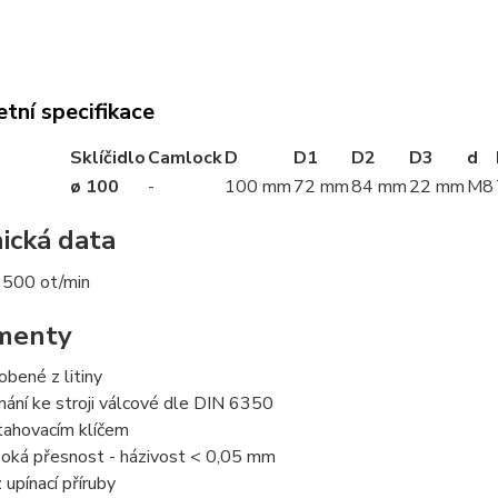
tní specifikace
Sklíčidlo
Camlock
D
D1
D2
D3
d
ø 100
-
100 mm
72 mm
84 mm
22 mm
M8
ická data
3500 ot/min
menty
obené z litiny
nání ke stroji válcové dle DIN 6350
tahovacím klíčem
oká přesnost - házivost < 0,05 mm
 upínací příruby