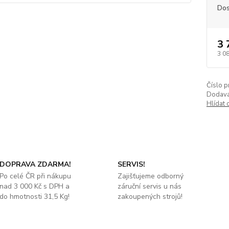
Dos
3 
3 0
Číslo p
Dodava
Hlídat 
DOPRAVA ZDARMA!
SERVIS!
Po celé ČR při nákupu
Zajišťujeme odborný
nad 3 000 Kč s DPH a
záruční servis u nás
do hmotnosti 31,5 Kg!
zakoupených strojů!