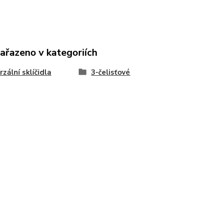
zařazeno v kategoriích
rzální sklíčidla
3-čelisťové