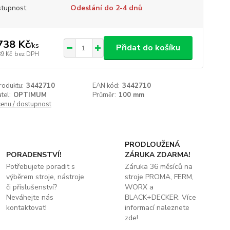
tupnost
Odeslání do 2-4 dnů
738 Kč
/
ks
Přidat do košíku
89 Kč
bez DPH
roduktu:
3442710
EAN kód:
3442710
tel:
OPTIMUM
Průměr:
100 mm
cenu / dostupnost
PRODLOUŽENÁ
PORADENSTVÍ!
ZÁRUKA ZDARMA!
Potřebujete poradit s
Záruka 36 měsíců na
výběrem stroje, nástroje
stroje PROMA, FERM,
či příslušenství?
WORX a
Neváhejte nás
BLACK+DECKER. Více
kontaktovat!
informací naleznete
zde!