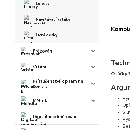
Lunety
Navrtávací vrtáky
Komple
Lícní desky
Frézování
Techn
Vrtání
Otáčky
Příslušenství k pilám na
Argu
kov
Vyr
Měřidla
Upí
S u
Digitální odměrování
Vys
Bez