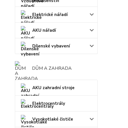
příslušenství
Elektrické nářadí
AKU nářadí
Dílenské vybavení
DŮM A ZAHRADA
AKU zahradní stroje
Elektrocentrály
Vysokotlaké čističe