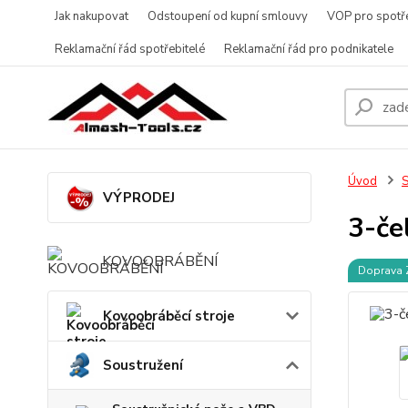
Jak nakupovat
Odstoupení od kupní smlouvy
VOP pro spotře
Reklamační řád spotřebitelé
Reklamační řád pro podnikatele
Úvod
S
VÝPRODEJ
3-če
KOVOOBRÁBĚNÍ
Doprava
Kovoobráběcí stroje
Soustružení