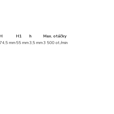
H
H1
h
Max. otáčky
74,5 mm
55 mm
3,5 mm
3 500 ot./min