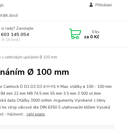
jů
Přihlášení
Vrátit zboží
 si rady? Zavolejte.
0
ks
 603 145 054
za
0 Kč
, 9-16 hod.)
lo s centrickým upínáním Ø 100 mm
upínáním Ø 100 mm
dlo Camlock D D1 D2 D3 d H H1 h Max. otáčky ø 100 - 100 mm
84 mm 22 mm M8 74,5 mm 55 mm 3,5 mm 3 500 ot./min
cká data Otáčky 3500 ot/min Argumenty Vyrobené z litiny
í ke stroji válcové dle DIN 6350 S utahovacím klíčem Vysoká
t - házivost...
celý popis