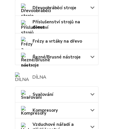
Dřevoobráběcí stroje
Příslušenství strojů na
dřevo
Frézy a vrtáky na dřevo
Řezné/Brusné nástroje
DÍLNA
Svařování
Kompresory
Vzduchové nářadí a