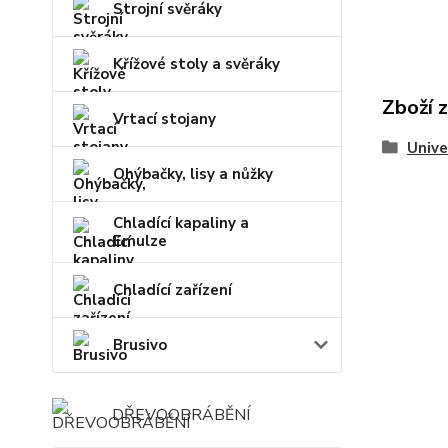
Strojní svěráky
Křížové stoly a svěráky
Zboží 
Vrtací stojany
Unive
Ohýbačky, lisy a nůžky
Chladící kapaliny a
Emulze
Chladící zařízení
Brusivo
DŘEVOOBRÁBĚNÍ