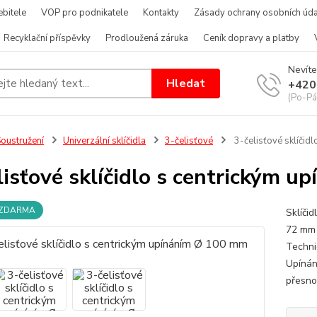
bitele
VOP pro podnikatele
Kontakty
Zásady ochrany osobních úda
Recyklační příspěvky
Prodloužená záruka
Ceník dopravy a platby
Nevíte
Hledat
+420
(Po-Pá
oustružení
Univerzální sklíčidla
3-čelisťové
3-čelisťové sklíčid
lisťové sklíčidlo s centrickým 
 ZDARMA
Sklíči
72 mm 
Techni
Upínán
přesnos