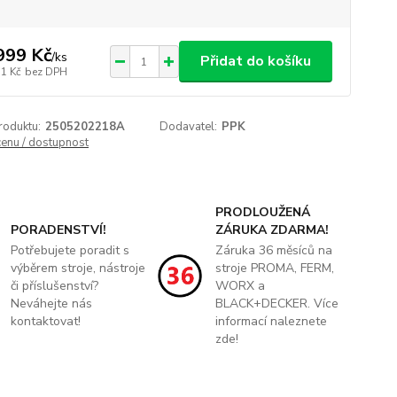
999 Kč
/
ks
Přidat do košíku
31 Kč
bez DPH
roduktu:
2505202218A
Dodavatel:
PPK
cenu / dostupnost
PRODLOUŽENÁ
PORADENSTVÍ!
ZÁRUKA ZDARMA!
Potřebujete poradit s
Záruka 36 měsíců na
výběrem stroje, nástroje
stroje PROMA, FERM,
či příslušenství?
WORX a
Neváhejte nás
BLACK+DECKER. Více
kontaktovat!
informací naleznete
zde!