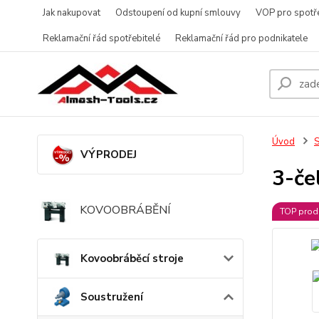
Jak nakupovat
Odstoupení od kupní smlouvy
VOP pro spotře
Reklamační řád spotřebitelé
Reklamační řád pro podnikatele
Úvod
S
VÝPRODEJ
3-če
KOVOOBRÁBĚNÍ
TOP prod
Kovoobráběcí stroje
Soustružení