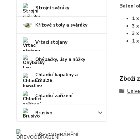
Balení o
Strojní svěráky
1 x
Křížové stoly a svěráky
3 x
3 x
1 x
Vrtací stojany
Ohýbačky, lisy a nůžky
Chladící kapaliny a
Zboží 
Emulze
Unive
Chladící zařízení
Brusivo
DŘEVOOBRÁBĚNÍ