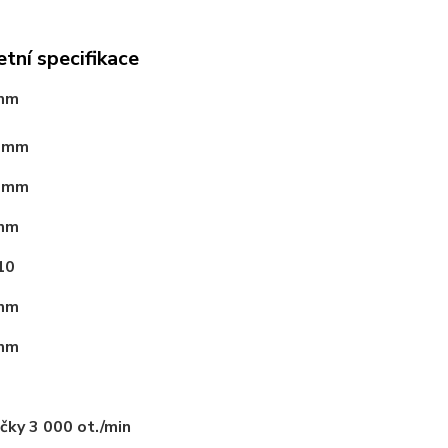
tní specifikace
0mm
65mm
80mm
5mm
10
2mm
5mm
čky 3 000 ot./min