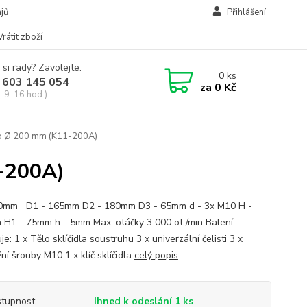
jů
Přihlášení
Vrátit zboží
 si rady? Zavolejte.
0
ks
 603 145 054
za
0 Kč
, 9-16 hod.)
dlo Ø 200 mm (K11-200A)
1-200A)
00mm D1 - 165mm D2 - 180mm D3 - 65mm d - 3x M10 H -
H1 - 75mm h - 5mm Max. otáčky 3 000 ot./min Balení
e: 1 x Tělo sklíčidla soustruhu 3 x univerzální čelisti 3 x
ní šrouby M10 1 x klíč sklíčidla
celý popis
tupnost
Ihned k odeslání 1 ks