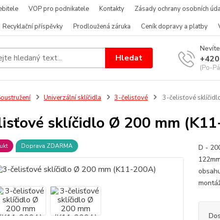
bitele
VOP pro podnikatele
Kontakty
Zásady ochrany osobních úda
Recyklační příspěvky
Prodloužená záruka
Ceník dopravy a platby
Nevíte
Hledat
+420
(Po-Pá
oustružení
Univerzální sklíčidla
3-čelisťové
3-čelisťové sklíči
lisťové sklíčidlo Ø 200 mm (K1
ukt
Doprava ZDARMA
D - 2
122mm 
obsahuj
montáž
Dos