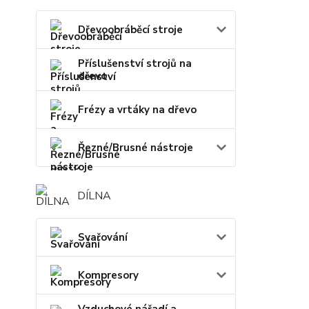
Dřevoobráběcí stroje
Příslušenství strojů na
dřevo
Frézy a vrtáky na dřevo
Řezné/Brusné nástroje
DÍLNA
Svařování
Kompresory
Vzduchové nářadí a