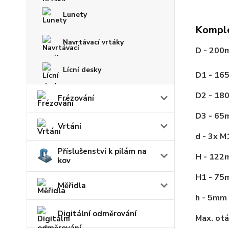
Lunety
Komple
Navrtávací vrtáky
D - 20
Lícní desky
D1 - 1
D2 - 1
Frézování
D3 - 6
Vrtání
d - 3x M
Příslušenství k pilám na
H - 12
kov
H1 - 7
Měřidla
h - 5mm
Digitální odměrování
Max. otá