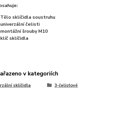
bsahuje:
 Tělo sklíčidla soustruhu
 univerzální čelisti
 montážní šrouby M10
 klíč sklíčidla
zařazeno v kategoriích
rzální sklíčidla
3-čelisťové