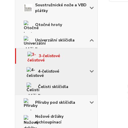
Soustružnické nože a VBD
plátky
Otočné hroty
Univerzální sklíčidla
3-čelisťové
4-čelisťové
Čelisti sklíčidla
Příruby pod sklíčidla
Nožové držáky
rychloupínací