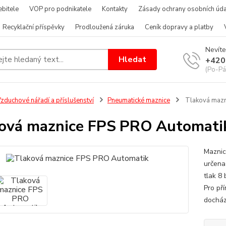
bitele
VOP pro podnikatele
Kontakty
Zásady ochrany osobních úda
Recyklační příspěvky
Prodloužená záruka
Ceník dopravy a platby
Nevíte
Hledat
+420
(Po-Pá
zduchové nářadí a příslušenství
Pneumatické maznice
Tlaková mazn
ová maznice FPS PRO Automati
Maznic
určena
tlak 8
Pro př
docház