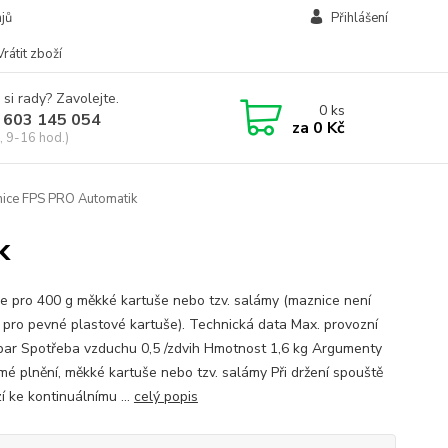
jů
Přihlášení
Vrátit zboží
 si rady? Zavolejte.
0
ks
 603 145 054
za
0 Kč
, 9-16 hod.)
ice FPS PRO Automatik
k
e pro 400 g měkké kartuše nebo tzv. salámy (maznice není
 pro pevné plastové kartuše). Technická data Max. provozní
 bar Spotřeba vzduchu 0,5 /zdvih Hmotnost 1,6 kg Argumenty
ímé plnění, měkké kartuše nebo tzv. salámy Při držení spouště
í ke kontinuálnímu ...
celý popis