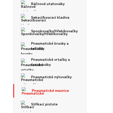
Ráčnové utahováky
Sekací/bourací kladiva
Sponkovačky/Hřebíkovačky
Pneumatické brusky a
leštičky
Pneumatické vrtačky a
šroubováky
Pneumatické nýtovačky
Pneumatické maznice
Stříkací pistole