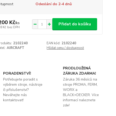
tupnost
Odeslání do 2-4 dnů
200 Kč
/
ks
Přidat do košíku
18 Kč
bez DPH
roduktu:
2102240
EAN kód:
2102240
tel:
AIRCRAFT
Hlídat cenu / dostupnost
PRODLOUŽENÁ
PORADENSTVÍ!
ZÁRUKA ZDARMA!
Potřebujete poradit s
Záruka 36 měsíců na
výběrem stroje, nástroje
stroje PROMA, FERM,
či příslušenství?
WORX a
Neváhejte nás
BLACK+DECKER. Více
kontaktovat!
informací naleznete
zde!