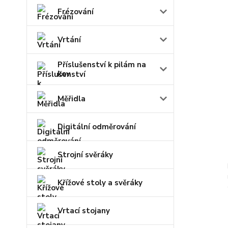
Frézování
Vrtání
Příslušenství k pilám na
kov
Měřidla
Digitální odměrování
Strojní svěráky
Křížové stoly a svěráky
Vrtací stojany