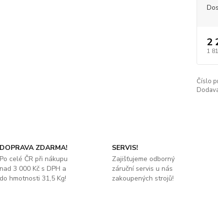
Dos
2 
1 8
Číslo p
Dodava
DOPRAVA ZDARMA!
SERVIS!
Po celé ČR při nákupu
Zajišťujeme odborný
nad 3 000 Kč s DPH a
záruční servis u nás
do hmotnosti 31,5 Kg!
zakoupených strojů!