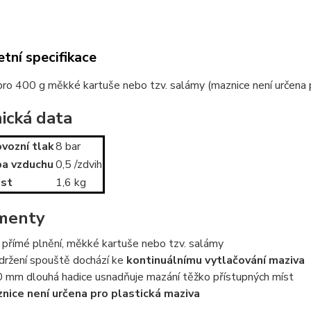
tní specifikace
ro 400 g měkké kartuše nebo tzv. salámy (maznice není určena 
ická data
ovozní tlak
8 bar
a vzduchu
0,5 /zdvih
st
1,6 kg
menty
 přímé plnění, měkké kartuše nebo tzv. salámy
 držení spouště dochází ke
kontinuálnímu vytlačování maziva
 mm dlouhá hadice usnadňuje mazání těžko přístupných míst
nice není určena pro plastická maziva