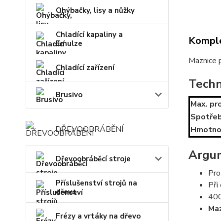
Ohýbačky, lisy a nůžky
Chladící kapaliny a
Komple
Emulze
Maznice p
Chladící zařízení
Techn
Brusivo
Max. pr
Spotřeb
DŘEVOOBRÁBĚNÍ
Hmotno
Argu
Dřevoobráběcí stroje
Pro
Příslušenství strojů na
Při
dřevo
400
Maz
Frézy a vrtáky na dřevo