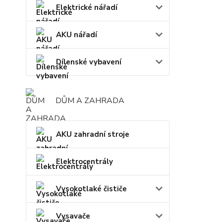
Elektrické nářadí
AKU nářadí
Dílenské vybavení
DŮM A ZAHRADA
AKU zahradní stroje
Elektrocentrály
Vysokotlaké čističe
Vysavače