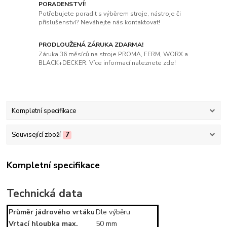
PORADENSTVÍ!
Potřebujete poradit s výběrem stroje, nástroje či
příslušenství? Neváhejte nás kontaktovat!
PRODLOUŽENÁ ZÁRUKA ZDARMA!
Záruka 36 měsíců na stroje PROMA, FERM, WORX a
BLACK+DECKER. Více informací naleznete zde!
Kompletní specifikace
Související zboží
7
Kompletní specifikace
Technická data
Průměr jádrového vrtáku
Dle výběru
Vrtací hloubka max.
50 mm