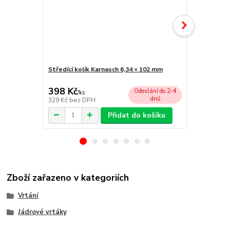
Středící kolík Karnasch 6,34 × 102 mm
Unášecí hla
chlazení)
398 Kč
2 055 Kč
Odeslání do 2-4
/
ks
dnů
329 Kč
bez DPH
1 698 Kč
bez
Přidat do košíku
Zboží zařazeno v kategoriích
Vrtání
Jádrové vrtáky