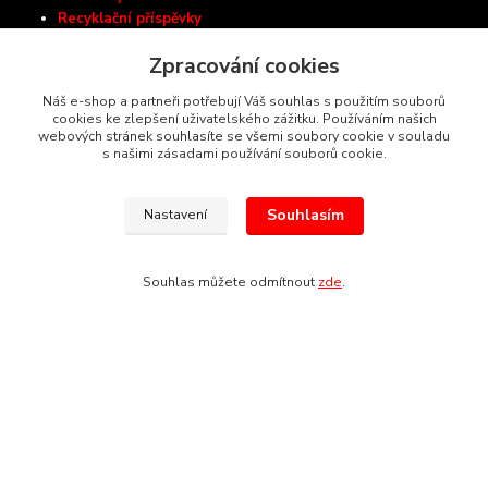
Recyklační příspěvky
Zásady ochrany osobních údajů
Zpracování cookies
Ceník dopravy
Náš e-shop a partneři potřebují Váš souhlas s použitím souborů
cookies ke zlepšení uživatelského zážitku. Používáním našich
webových stránek souhlasíte se všemi soubory cookie v souladu
Autorizovaný prodejce nástrojů:
s našimi zásadami používání souborů cookie.
Souhlasím
Nastavení
Kontakty
Souhlas můžete odmítnout
zde
.
Almash-Tools.cz
Aleš Kolář
+420 603 145 054
(Po-Pá, 9-16 hod.)
info@almash-tools.cz