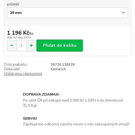
průměr
1 196 Kč
/
ks
988 Kč
bez DPH
Přidat do košíku
Číslo produktu:
38720.126529
Dodavatel:
Karnasch
Hlídat cenu / dostupnost
DOPRAVA ZDARMA!
Po celé ČR při nákupu nad 3 000 Kč s DPH a do hmotnosti
31,5 Kg!
SERVIS!
Zajišťujeme odborný záruční servis u nás zakoupených strojů!