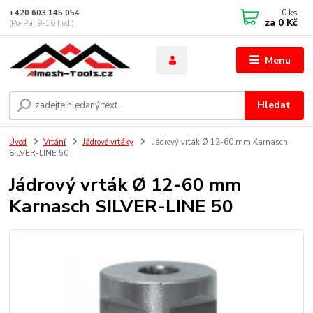
0
ks
+420 603 145 054
za
0 Kč
(Po-Pá, 9-16 hod.)
Menu
Hledat
Úvod
Vrtání
Jádrové vrtáky
Jádrový vrták Ø 12-60 mm Karnasch
SILVER-LINE 50
Jádrový vrták Ø 12-60 mm
Karnasch SILVER-LINE 50