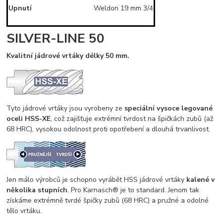
Upnutí
Weldon 19 mm 3/4
SILVER-LINE 50
Kvalitní jádrové vrtáky délky 50 mm.
Tyto jádrové vrtáky jsou vyrobeny ze
speciální vysoce legované
oceli HSS-XE
, což zajišťuje extrémní tvrdost na špičkách zubů (až
68 HRC), vysokou odolnost proti opotřebení a dlouhá trvanlivost.
Jen málo výrobců je schopno vyrábět HSS jádrové vrtáky
kalené v
několika stupních
. Pro Karnasch® je to standard. Jenom tak
získáme extrémně tvrdé špičky zubů (68 HRC) a pružné a odolné
tělo vrtáku.