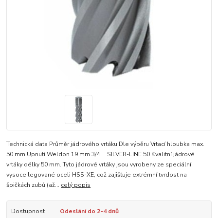
Technická data Průměr jádrového vrtáku Dle výběru Vrtací hloubka max.
50 mm Upnutí Weldon 19 mm 3/4 SILVER-LINE 50 Kvalitní jádrové
vrtáky délky 50 mm. Tyto jádrové vrtáky jsou vyrobeny ze speciální
vysoce legované oceli HSS-XE, což zajišťuje extrémní tvrdost na
špičkách zubů (až...
celý popis
Dostupnost
Odeslání do 2-4 dnů